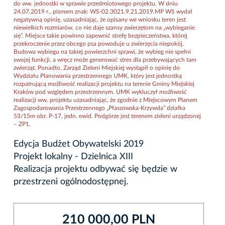
do ww. jednostki w sprawie przedmiotowego projektu. W dniu
24.07.2019 r., pismem znak: WS-02.3021.9.21.2019.MP WS wydał
negatywną opinię, uzasadniając, że opisany we wniosku teren jest
niewielkich rozmiarów, co nie daje szansy zwierzętom na „wybieganie
się”. Miejsce takie powinno zapewnić strefę bezpieczeństwa, której
przekroczenie przez obcego psa powoduje u zwierzęcia niepokój.
Budowa wybiegu na takiej powierzchni sprawi, że wybieg nie spełni
swojej funkcji, a wręcz może generować stres dla przebywających tam
zwierząt. Ponadto, Zarząd Zieleni Miejskiej wystąpił o opinię do
Wydziału Planowania przestrzennego UMK, który jest jednostką
rozpatrującą możliwość realizacji projektu na terenie Gminy Miejskiej
Kraków pod względem przestrzennym. UMK wykluczył możliwość
realizacji ww. projektu uzasadniając, że zgodnie z Miejscowym Planem
Zagospodarowania Przestrzennego „Płaszowska-Krzywda” działka
53/15m obr. P-17, jedn. ewid. Podgórze jest terenem zieleni urządzonej
– ZP1.
Edycja Budżet Obywatelski 2019
Projekt lokalny - Dzielnica XIII
Realizacja projektu odbywać się będzie w
przestrzeni ogólnodostępnej.
210 000,00 PLN