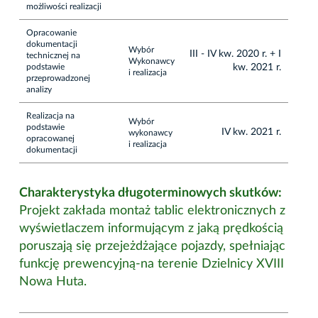
możliwości realizacji
Opracowanie
dokumentacji
Wybór
III - IV kw. 2020 r. + I
technicznej na
Wykonawcy
podstawie
kw. 2021 r.
i realizacja
przeprowadzonej
analizy
Realizacja na
Wybór
podstawie
IV kw. 2021 r.
wykonawcy
opracowanej
i realizacja
dokumentacji
Charakterystyka długoterminowych skutków:
Projekt zakłada montaż tablic elektronicznych z
wyświetlaczem informującym z jaką prędkością
poruszają się przejeżdżające pojazdy, spełniając
funkcję prewencyjną-na terenie Dzielnicy XVIII
Nowa Huta.