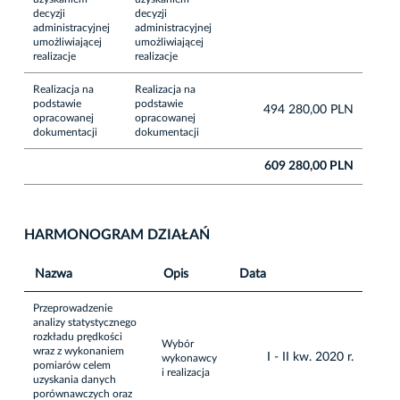
decyzji
decyzji
administracyjnej
administracyjnej
umożliwiającej
umożliwiającej
realizacje
realizacje
Realizacja na
Realizacja na
podstawie
podstawie
494 280,00 PLN
opracowanej
opracowanej
dokumentacji
dokumentacji
609 280,00 PLN
HARMONOGRAM DZIAŁAŃ
Nazwa
Opis
Data
Przeprowadzenie
analizy statystycznego
rozkładu prędkości
Wybór
wraz z wykonaniem
I - II kw. 2020 r.
wykonawcy
pomiarów celem
i realizacja
uzyskania danych
porównawczych oraz