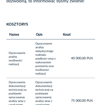
dozwoloną, to informować byśmy zwolnili!
KOSZTORYS
Nazwa
Opis
Koszt
Opracowanie
analizy
statystycznego
Opracowanie
rozkładu
analizy
40 000,00 PLN
prędkości wraz z
możliwości
wykonaniem
realizacji
pomiarów oraz
możliwości
realizacji
Opracowanie
Opracowanie
dokumentacji
dokumentacji
technicznej na
technicznej na
podstawie
podstawie
opracowanej
opracowanej
75 000,00 PLN
analizy wraz z
analizy wraz z
uzyskaniem
uzyskaniem