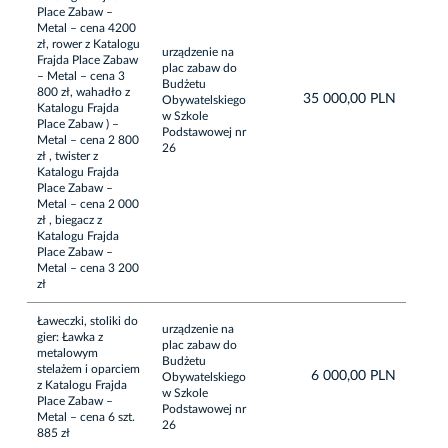
Place Zabaw –
Metal – cena 4200
zł, rower z Katalogu
urządzenie na
Frajda Place Zabaw
plac zabaw do
– Metal – cena 3
Budżetu
800 zł, wahadło z
35 000,00 PLN
Obywatelskiego
Katalogu Frajda
w Szkole
Place Zabaw ) –
Podstawowej nr
Metal – cena 2 800
26
zł , twister z
Katalogu Frajda
Place Zabaw –
Metal – cena 2 000
zł , biegacz z
Katalogu Frajda
Place Zabaw –
Metal – cena 3 200
zł
Ławeczki, stoliki do
urządzenie na
gier: Ławka z
plac zabaw do
metalowym
Budżetu
stelażem i oparciem
6 000,00 PLN
Obywatelskiego
z Katalogu Frajda
w Szkole
Place Zabaw –
Podstawowej nr
Metal – cena 6 szt.
26
885 zł