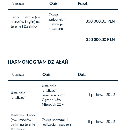
Nazwa
Opis
Koszt
Zakup
Sadzenie drzew (ew.
sadzonek i
350 000,00 PLN
krzewów i bylin) na
realizacja
terenie I Dzielnicy
nasadzeń
350 000,00 PLN
HARMONOGRAM DZIAŁAŃ
Nazwa
Opis
Data
Ustalenie
lokalizacji
Ustalenie
I połowa 2022
nasadzeń przez
lokalizacji
Ogrodników
Miejskich ZZM
Dadzenie drzew
(ew. krzewów i
Zakup sadzonek i
II połowa 2022
bylin) na terenie
realizacja nasadzeń
Dzielnicy I