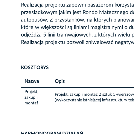
Realizacja projektu zapewni pasażerom korzys
przesiadkowym jakim jest Rondo Matecznego dos
autobusów. Z przystanków, na których planowana 
które w większości są liniami magistralnymi o 
odjeżdża 5 linii tramwajowych, z których wielu 
Realizacja projektu pozwoli zniwelować negat
KOSZTORYS
Nazwa
Opis
Projekt,
Projekt, zakup i montaż 2 sztuk 5-wierszo
zakup i
(wykorzystanie istniejącej infrastruktury t
montaż
HARMONOGRAM DZIAŁAŃ