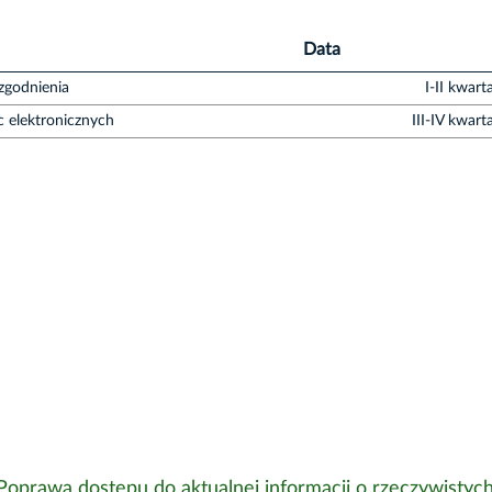
Data
zgodnienia
I-II kwart
c elektronicznych
III-IV kwart
Poprawa dostępu do aktualnej informacji o rzeczywistyc