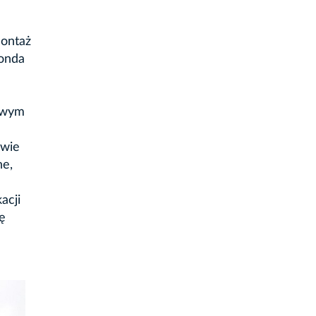
montaż
Ronda
sowym
owie
ne,
acji
ię