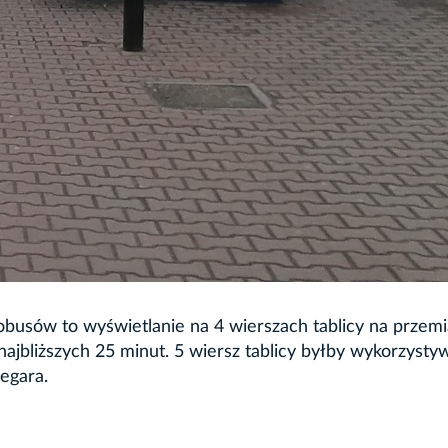
busów to wyświetlanie na 4 wierszach tablicy na przemi
najbliższych 25 minut. 5 wiersz tablicy byłby wykorzysty
egara.