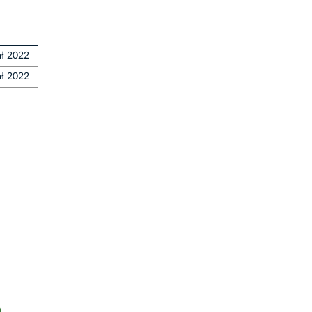
ał 2022
ał 2022
h