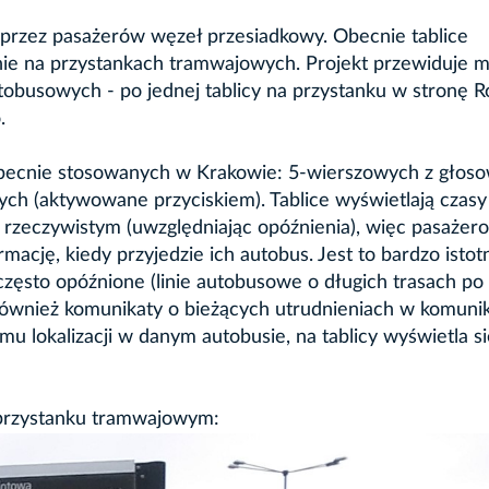
przez pasażerów węzeł przesiadkowy. Obecnie tablice
dynie na przystankach tramwajowych. Projekt przewiduje 
tobusowych - po jednej tablicy na przystanku w stronę 
.
o obecnie stosowanych w Krakowie: 5-wierszowych z gło
ch (aktywowane przyciskiem). Tablice wyświetlają czasy
 rzeczywistym (uwzględniając opóźnienia), więc pasażer
ację, kiedy przyjedzie ich autobus. Jest to bardzo istot
ęsto opóźnione (linie autobusowe o długich trasach po
 również komunikaty o bieżących utrudnieniach w komunik
emu lokalizacji w danym autobusie, na tablicy wyświetla s
a przystanku tramwajowym: