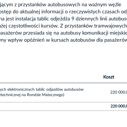
tającym z przystanków autobusowych na ważnym węźle
tęp do aktualnej informacji o rzeczywistych czasach o
jest instalacja tablic odjeżdża 9 dziennych linii autobu
dużej częstotliwości kursów. Z przystanków tramwajowych
pasażerów przesiada się na autobusy komunikacji miejskie
ywny wpływ opóźnień w kursach autobusów dla pasażeró
Koszt
wych elektronicznych tablic odjazdów autobusów
220 000,
eletechnicznej na Rondzie Matecznego)
220 000,