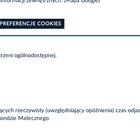
informacji zewnętrznych. (Mapa Google)
 PREFERENCJE COOKIES
trzeni ogólnodostępnej.
ujących rzeczywisty (uwzględniający opóźnienia) czas odj
Rondzie Matecznego