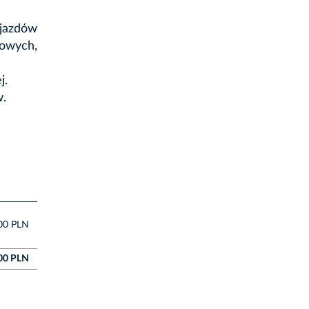
djazdów
sowych,
j.
w.
00 PLN
00 PLN