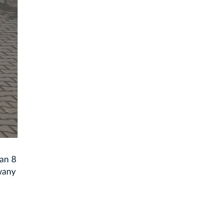
an 8
wany