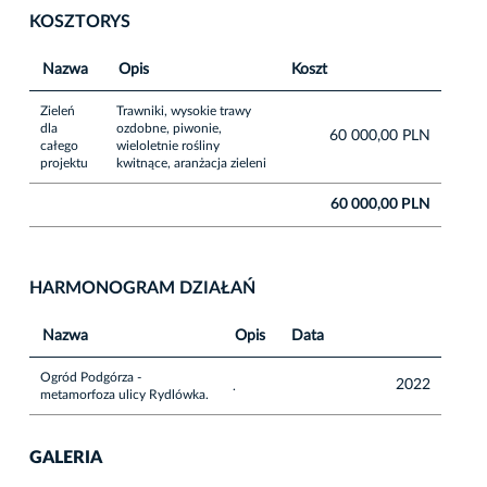
KOSZTORYS
Nazwa
Opis
Koszt
Zieleń
Trawniki, wysokie trawy
dla
ozdobne, piwonie,
60 000,00 PLN
całego
wieloletnie rośliny
projektu
kwitnące, aranżacja zieleni
60 000,00 PLN
HARMONOGRAM DZIAŁAŃ
Nazwa
Opis
Data
Ogród Podgórza -
2022
.
metamorfoza ulicy Rydlówka.
GALERIA