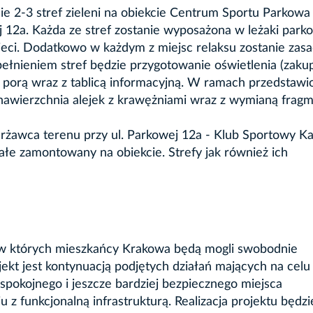
ie 2-3 stref zieleni na obiekcie Centrum Sportu Parkowa
 12a. Każda ze stref zostanie wyposażona w leżaki park
mieci. Dodatkowo w każdym z miejsc relaksu zostanie zas
ełnieniem stref będzie przygotowanie oświetlenia (zakup
ą porą wraz z tablicą informacyjną. W ramach przedstaw
nawierzchnia alejek z krawężniami wraz z wymianą frag
rżawca terenu przy ul. Parkowej 12a - Klub Sportowy Ka
tałe zamontowany na obiekcie. Strefy jak również ich
f w których mieszkańcy Krakowa będą mogli swobodnie
ekt jest kontynuacją podjętych działań mających na celu
pokojnego i jeszcze bardziej bezpiecznego miejsca
 funkcjonalną infrastrukturą. Realizacja projektu będzi