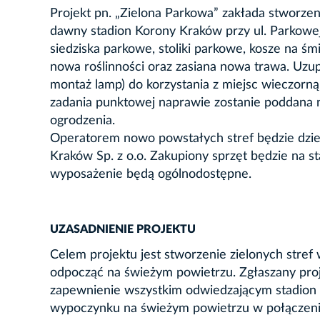
Projekt pn. „Zielona Parkowa” zakłada stworzen
dawny stadion Korony Kraków przy ul. Parkowej
siedziska parkowe, stoliki parkowe, kosze na ś
nowa roślinności oraz zasiana nowa trawa. Uzup
montaż lamp) do korzystania z miejsc wieczorn
zadania punktowej naprawie zostanie poddana 
ogrodzenia.
Operatorem nowo powstałych stref będzie dzie
Kraków Sp. z o.o. Zakupiony sprzęt będzie na s
wyposażenie będą ogólnodostępne.
UZASADNIENIE PROJEKTU
Celem projektu jest stworzenie zielonych stre
odpocząć na świeżym powietrzu. Zgłaszany proj
zapewnienie wszystkim odwiedzającym stadion s
wypoczynku na świeżym powietrzu w połączeniu z