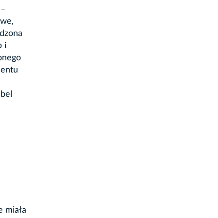
 –
owe,
adzona
 i
ionego
mentu
bel
e miała