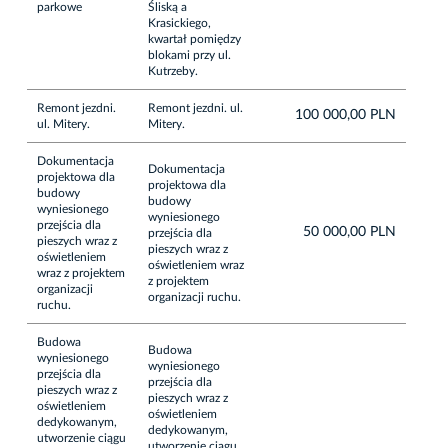
parkowe
Śliską a
Krasickiego,
kwartał pomiędzy
blokami przy ul.
Kutrzeby.
Remont jezdni.
Remont jezdni. ul.
100 000,00 PLN
ul. Mitery.
Mitery.
Dokumentacja
Dokumentacja
projektowa dla
projektowa dla
budowy
budowy
wyniesionego
wyniesionego
przejścia dla
50 000,00 PLN
przejścia dla
pieszych wraz z
pieszych wraz z
oświetleniem
oświetleniem wraz
wraz z projektem
z projektem
organizacji
organizacji ruchu.
ruchu.
Budowa
Budowa
wyniesionego
wyniesionego
przejścia dla
przejścia dla
pieszych wraz z
pieszych wraz z
oświetleniem
oświetleniem
dedykowanym,
dedykowanym,
utworzenie ciągu
utworzenie ciągu