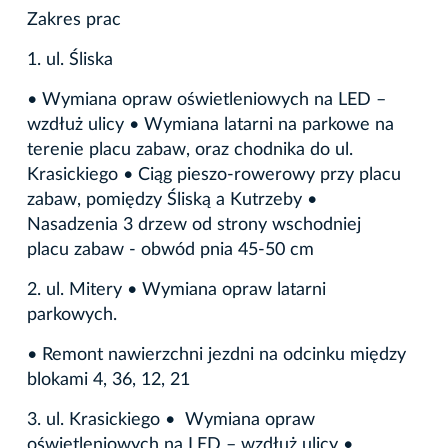
Zakres prac
1. ul. Śliska
• Wymiana opraw oświetleniowych na LED –
wzdłuż ulicy • Wymiana latarni na parkowe na
terenie placu zabaw, oraz chodnika do ul.
Krasickiego • Ciąg pieszo-rowerowy przy placu
zabaw, pomiędzy Śliską a Kutrzeby •
Nasadzenia 3 drzew od strony wschodniej
placu zabaw - obwód pnia 45-50 cm
2. ul. Mitery • Wymiana opraw latarni
parkowych.
• Remont nawierzchni jezdni na odcinku między
blokami 4, 36, 12, 21
3. ul. Krasickiego • Wymiana opraw
oświetleniowych na LED – wzdłuż ulicy •