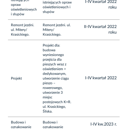
I-IV kwartał 2022
istniejących opraw
opraw
oświetleniowych i
roku
oświetleniowych
słupów
i słupów
Remont jezdni.
Remont jezdni. ul.
II-IV kwartał 2022
ul. Mitery/
Mitery/
roku
Krasickiego.
Krasickiego.
Projekt dla:
budowa
wyniesionego
przejścia dla
pieszych wraz z
oświetleniem >
dedykowanym,
I-IV kwartał 2022
Projekt
utworzenie ciągu
pieszo –
rowerowego,
utworzenie 3
miejsc
postojowych K+R.
ul. Krasickiego,
Śliska.
Budowa i
Budowa i
I-IV kw.2023 r.
oznakowanie
oznakowanie