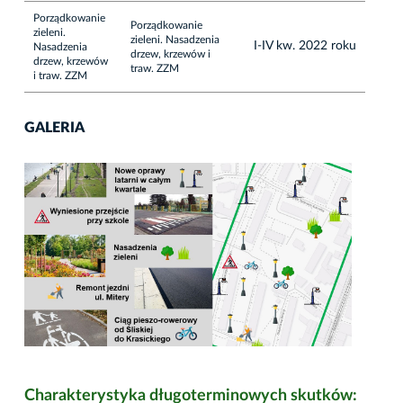
Porządkowanie
Porządkowanie
zieleni.
zieleni. Nasadzenia
I-IV kw. 2022 roku
Nasadzenia
drzew, krzewów i
drzew, krzewów
traw. ZZM
i traw. ZZM
GALERIA
Charakterystyka długoterminowych skutków: