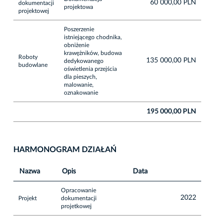
60 000,00 PLN
dokumentacji
projektowa
projektowej
Poszerzenie
istniejącego chodnika,
obniżenie
krawężników, budowa
Roboty
135 000,00 PLN
dedykowanego
budowlane
oświetlenia przejścia
dla pieszych,
malowanie,
oznakowanie
195 000,00 PLN
HARMONOGRAM DZIAŁAŃ
Nazwa
Opis
Data
Opracowanie
2022
Projekt
dokumentacji
projetkowej