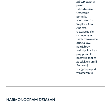
zabezpieczenia
przed
zabrudzeniami.
Otoczenie
pomnika
Niedźwiedzia
Wojtka z Armii
Andersa,
cieszącego się
szczególnym
zainteresowaniem
dzieciaków,
należałoby
wyłożyć kostką a
przy pomniku
postawić tablicę
ze szlakiem armii
Andersa (
wstępny projekt
w załączeniu)
HARMONOGRAM DZIAŁAŃ