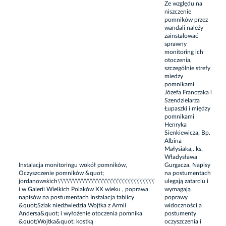
Ze względu na
niszczenie
pomników przez
wandali należy
zainstalować
sprawny
monitoring ich
otoczenia,
szczególnie strefy
miedzy
pomnikami
Józefa Franczaka i
Szendzielarza
Łupaszki i między
pomnikami
Henryka
Sienkiewicza, Bp.
Albina
Małysiaka,. ks.
Władysława
Instalacja monitoringu wokół pomników,
Gurgacza. Napisy
Oczyszczenie pomników &quot;
na postumentach
jordanowskich\'\'\'\'\'\'\'\'\'\'\'\'\'\'\'\'\'\'\'\'\'\'\'\'\'\'\'\'\'\'\'\'
ulegają zatarciu i
i w Galerii Wielkich Polaków XX wieku , poprawa
wymagają
napisów na postumentach Instalacja tablicy
poprawy
&quot;Szlak niedźwiedzia Wojtka z Armii
widoczności a
Andersa&quot; i wyłożenie otoczenia pomnika
postumenty
&quot;Wojtka&quot; kostką
oczyszczenia i