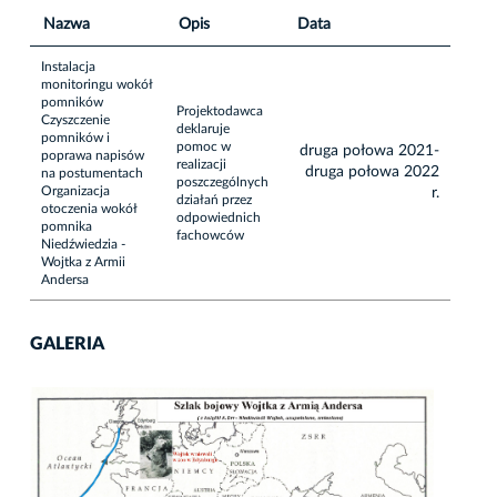
Nazwa
Opis
Data
Instalacja
monitoringu wokół
pomników
Projektodawca
Czyszczenie
deklaruje
pomników i
pomoc w
druga połowa 2021-
poprawa napisów
realizacji
druga połowa 2022
na postumentach
poszczególnych
Organizacja
r.
działań przez
otoczenia wokół
odpowiednich
pomnika
fachowców
Niedźwiedzia -
Wojtka z Armii
Andersa
GALERIA