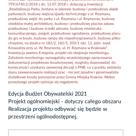
799/6740.2/2018 z dn. 12.07.2018 r. dotyczącą inwestycji:
„Rewitalizacja Parku Jordana w zakresie: budowy i przebudowy alejek
parkowych, budowy wejścia/zjazdu technicznego z ul. Reymana,
przebudowy wejść do parku z ul. Reymana i ul. Reymonta, budowy
obiektów małej architektury, budowy i przebudowy placów zabaw,
przebudowy i budowy ścieżki zdrowia, budowy miasteczka
komunikacyjnego, pergoli, przebudowy ogrodzenia, przebudowy placu
do gry w boule, budowy rampy dla niepełnosprawnych, budowy piłko-
chwytów, na działce nr 182/2, 182/5, 203/1 obr. 12, jedn. ewid.
Krowodrza przy ul. W. Reymonta, ul. H. Reymana w Krakowie".
Inwestycja zawiera 8 etapów, projekt nie obejmuje monitoringu.
Założenie monitoringu wymagałoby wcześniejszego opracowania
dokumentacji projektowo-kosztorysowej, mogłoby doprowadzić do
konieczności uzyskania zamiennej decyzji o PNB, co z punktu widzenia
stanu zaawansowania realizacji prac - nie jest zasadne i generowałoby
dodatkowe koszty ponoszone przez Gminę Miejską Kraków. Wobec
powyższego projekt opiniuje się negatywnie.
Edycja Budżet Obywatelski 2021
Projekt ogólnomiejski - dotyczy całego obszaru
Realizacja projektu odbywać się będzie w
przestrzeni ogólnodostępnej.