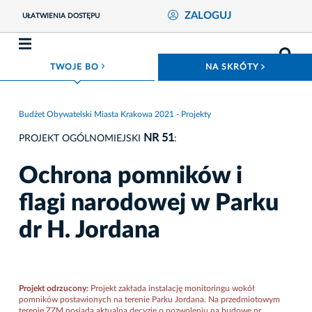
ZALOGUJ
UŁATWIENIA DOSTĘPU
ROZWIŃ MENU
ROZWIŃ
TWOJE BO
NA SKRÓTY
Budżet Obywatelski Miasta Krakowa 2021 - Projekty
NR 51
PROJEKT OGÓLNOMIEJSKI
:
Ochrona pomników i
flagi narodowej w Parku
dr H. Jordana
Projekt odrzucony:
Projekt zakłada instalację monitoringu wokół
pomników postawionych na terenie Parku Jordana. Na przedmiotowym
terenie ZZM posiada aktualną decyzję o pozwoleniu na budowę nr