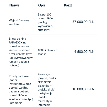
Nazwa
Opis
Koszt
3 x po 100
uczestników
Wyjazd Seniorzy z
57 000,00 PLN
(nocleg,
wnukami
wyżywienie,
autokary)
Bilety do kina
PARADOX na
dowolne seanse
kinowe (wybrane
100 biletów x 3
4 500,00 PLN
przez uczestników
seanse
lub wytypowane w
ramach badania
potrzeb)
Promocja
Koszty osobowe
(projekt, druk i
(dobór
ekspozycja
instruktorów oraz
plakatów +
obsługi według
10 000,00 PLN
projekt, druk i
badania potrzeb
dystrybucja
uczestników np.
ulotek +
zainteresowań itp. )
materiały w
i promocja
internecie