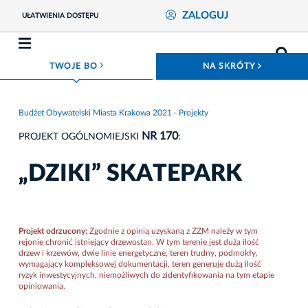
ZALOGUJ
UŁATWIENIA DOSTĘPU
ROZWIŃ MENU
ROZWIŃ
TWOJE BO
NA SKRÓTY
Budżet Obywatelski Miasta Krakowa 2021 - Projekty
NR 170
PROJEKT OGÓLNOMIEJSKI
:
„DZIKI” SKATEPARK
Projekt odrzucony:
Zgodnie z opinią uzyskaną z ZZM należy w tym
rejonie chronić istniejący drzewostan. W tym terenie jest duża ilość
drzew i krzewów, dwie linie energetyczne, teren trudny, podmokły,
wymagający kompleksowej dokumentacji, teren generuje dużą ilość
ryzyk inwestycyjnych, niemożliwych do zidentyfikowania na tym etapie
opiniowania.