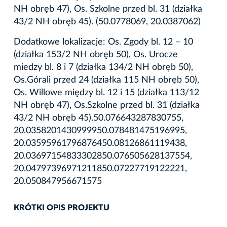
NH obręb 47), Os. Szkolne przed bl. 31 (działka
43/2 NH obręb 45). (50.0778069, 20.0387062)
Dodatkowe lokalizacje: Os. Zgody bl. 12 – 10
(działka 153/2 NH obręb 50), Os. Urocze
miedzy bl. 8 i 7 (działka 134/2 NH obręb 50),
Os.Górali przed 24 (działka 115 NH obręb 50),
Os. Willowe między bl. 12 i 15 (działka 113/12
NH obręb 47), Os.Szkolne przed bl. 31 (działka
43/2 NH obręb 45).50.076643287830755,
20.0358201430999950.078481475196995,
20.03595961796876450.08126861119438,
20.03697154833302850.076505628137554,
20.04797396971211850.07227719122221,
20.050847956671575
KRÓTKI OPIS PROJEKTU