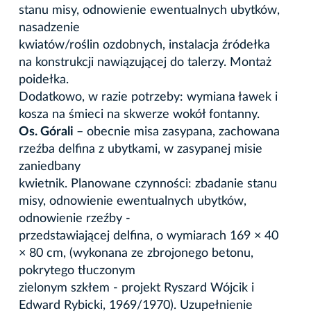
stanu misy, odnowienie ewentualnych ubytków,
nasadzenie
kwiatów/roślin ozdobnych, instalacja źródełka
na konstrukcji nawiązującej do talerzy. Montaż
poidełka.
Dodatkowo, w razie potrzeby: wymiana ławek i
kosza na śmieci na skwerze wokół fontanny.
Os. Górali
– obecnie misa zasypana, zachowana
rzeźba delfina z ubytkami, w zasypanej misie
zaniedbany
kwietnik. Planowane czynności: zbadanie stanu
misy, odnowienie ewentualnych ubytków,
odnowienie rzeźby -
przedstawiającej delfina, o wymiarach 169 × 40
× 80 cm, (wykonana ze zbrojonego betonu,
pokrytego tłuczonym
zielonym szkłem - projekt Ryszard Wójcik i
Edward Rybicki, 1969/1970). Uzupełnienie