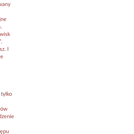
owany
jne
.
owisk
.
z. I
ie
tylko
tów
dzenie
tępu