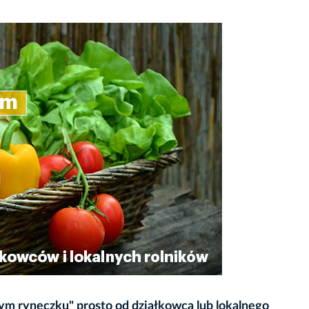
ym ryneczku" prosto od działkowca lub lokalnego