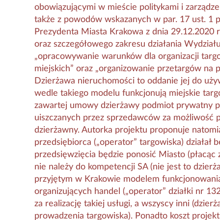
obowiązującymi w mieście politykami i zarządze
także z powodów wskazanych w par. 17 ust. 1 
Prezydenta Miasta Krakowa z dnia 29.12.2020 r
oraz szczegółowego zakresu działania Wydziału
„opracowywanie warunków dla organizacji targowi
miejskich” oraz „organizowanie przetargów na p
Dzierżawa nieruchomości to oddanie jej do uży
wedle takiego modelu funkcjonują miejskie targ
zawartej umowy dzierżawy podmiot prywatny pro
uiszczanych przez sprzedawców za możliwość p
dzierżawny. Autorka projektu proponuje natomi
przedsiębiorca („operator” targowiska) działał
przedsięwzięcia będzie ponosić Miasto (płacąc z
nie należy do kompetencji SA (nie jest to dzier
przyjętym w Krakowie modelem funkcjonowania
organizujących handel („operator” działki nr 
za realizację takiej usługi, a wszyscy inni (dzie
prowadzenia targowiska). Ponadto koszt projekt