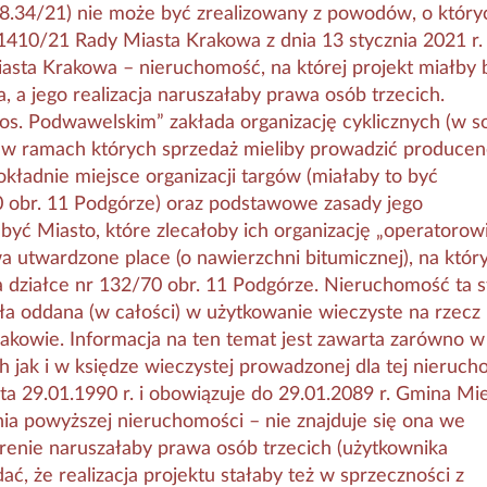
8.34/21) nie może być zrealizowany z powodów, o który
I/1410/21 Rady Miasta Krakowa z dnia 13 stycznia 2021 r.
asta Krakowa – nieruchomość, na której projekt miałby 
, a jego realizacja naruszałaby prawa osób trzecich.
 os. Podwawelskim” zakłada organizację cyklicznych (w s
w ramach których sprzedaż mieliby prowadzić producen
dokładnie miejsce organizacji targów (miałaby to być
0 obr. 11 Podgórze) oraz podstawowe zasady jego
yć Miasto, które zlecałoby ich organizację „operatorowi
a utwardzone place (o nawierzchni bitumicznej), na któr
a działce nr 132/70 obr. 11 Podgórze. Nieruchomość ta 
ła oddana (w całości) w użytkowanie wieczyste na rzecz
akowie. Informacja na ten temat jest zawarta zarówno w
ak i w księdze wieczystej prowadzonej dla tej nieruch
 29.01.1990 r. i obowiązuje do 29.01.2089 r. Gmina Mie
a powyższej nieruchomości – nie znajduje się ona we
terenie naruszałaby prawa osób trzecich (użytkownika
ć, że realizacja projektu stałaby też w sprzeczności z