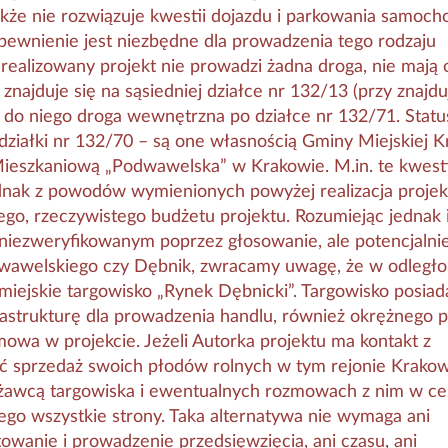
akże nie rozwiązuje kwestii dojazdu i parkowania samoc
pewnienie jest niezbędne dla prowadzenia tego rodzaju
 realizowany projekt nie prowadzi żadna droga, nie mają
 znajduje się na sąsiedniej działce nr 132/13 (przy znajd
i do niego droga wewnętrzna po działce nr 132/71. Statu
działki nr 132/70 – są one własnością Gminy Miejskiej K
Mieszkaniową „Podwawelska” w Krakowie. M.in. te kwest
dnak z powodów wymienionych powyżej realizacja projek
ego, rzeczywistego budżetu projektu. Rozumiejąc jednak 
niezweryfikowanym poprzez głosowanie, ale potencjalni
awelskiego czy Dębnik, zwracamy uwagę, że w odległoś
 miejskie targowisko „Rynek Dębnicki”. Targowisko posiad
rastrukturę dla prowadzenia handlu, również okrężnego p
wa w projekcie. Jeżeli Autorka projektu ma kontakt z
ić sprzedaż swoich płodów rolnych w tym rejonie Krakow
żawcą targowiska i ewentualnych rozmowach z nim w ce
o wszystkie strony. Taka alternatywa nie wymaga ani
anie i prowadzenie przedsięwzięcia, ani czasu, ani