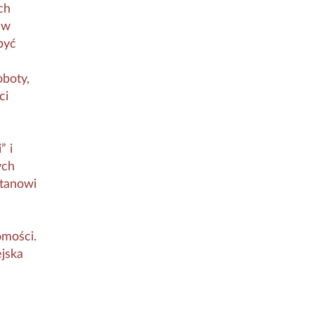
ch
 w
być
oboty,
ci
” i
ych
stanowi
omości.
jska