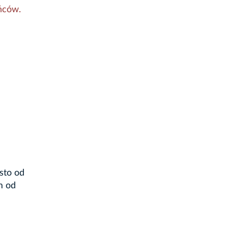
ńców.
sto od
m od