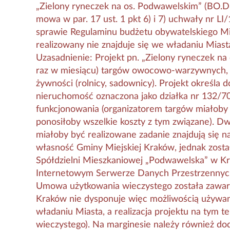
„Zielony ryneczek na os. Podwawelskim” (BO.D
mowa w par. 17 ust. 1 pkt 6) i 7) uchwały nr L
sprawie Regulaminu budżetu obywatelskiego Mi
realizowany nie znajduje się we władaniu Miasta
Uzasadnienie: Projekt pn. „Zielony ryneczek na
raz w miesiącu) targów owocowo-warzywnych, 
żywności (rolnicy, sadownicy). Projekt określa 
nieruchomość oznaczona jako działka nr 132/7
funkcjonowania (organizatorem targów miałoby b
ponosiłoby wszelkie koszty z tym związane). Dw
miałoby być realizowane zadanie znajdują się n
własność Gminy Miejskiej Kraków, jednak zosta
Spółdzielni Mieszkaniowej „Podwawelska” w Kr
Internetowym Serwerze Danych Przestrzennych j
Umowa użytkowania wieczystego została zawarta
Kraków nie dysponuje więc możliwością używani
władaniu Miasta, a realizacja projektu na tym 
wieczystego). Na marginesie należy również doda