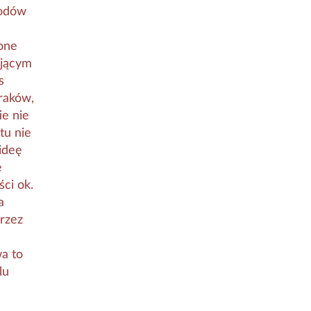
hodów
 one
ującym
s
raków,
ie nie
tu nie
ideę
e
ci ok.
a
rzez
a to
lu