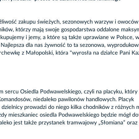
możliwość zakupu świeżych, sezonowych warzyw i owoców
lników, którzy mają swoje gospodarstwa oddalone maksy
upujemy i jemy, a które są także uprawiane w Polsce, 
. Najlepsza dla nas żywność to ta sezonowa, wyproduko
rchewkę z Małopolski, która "wyrosła na działce Pani Kaz
 sercu Osiedla Podwawelskiego, czyli na placyku, który
l. Komandosów, niedaleko pawilonów handlowych. Placyk
dzielnicy prowadzi do niego kilka chodników z różnych m
Każdy mieszkaniec osiedla Podwawelskiego będzie mógł do
leko jest także przystanek tramwajowy „Słomiana” oraz