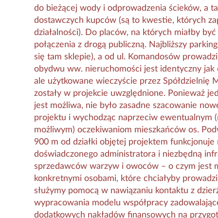
do bieżącej wody i odprowadzenia ścieków, a t
dostawczych kupców (są to kwestie, których za
działalności). Do placów, na których miałby być
połączenia z drogą publiczną. Najbliższy parking
się tam sklepie), a od ul. Komandosów prowadz
obydwu ww. nieruchomości jest identyczny jak 
ale użytkowane wieczyście przez Spółdzielnię 
zostały w projekcie uwzględnione. Ponieważ je
jest możliwa, nie było zasadne szacowanie now
projektu i wychodząc naprzeciw ewentualnym (
możliwym) oczekiwaniom mieszkańców os. Podw
900 m od działki objętej projektem funkcjonuje
doświadczonego administratora i niezbędną inf
sprzedawców warzyw i owoców – o czym jest mo
konkretnymi osobami, które chciałyby prowadz
służymy pomocą w nawiązaniu kontaktu z dzier
wypracowania modelu współpracy zadowalająceg
dodatkowych nakładów finansowych na przygotow