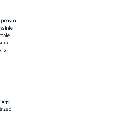
 prosto
malnie
wcale
wana
i z
iejsc
trzeć