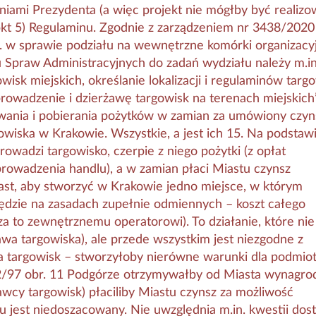
niami Prezydenta (a więc projekt nie mógłby być realiz
pkt 5) Regulaminu. Zgodnie z zarządzeniem nr 3438/2020
. w sprawie podziału na wewnętrzne komórki organizacy
 Spraw Administracyjnych do zadań wydziału należy m.in
sk miejskich, określanie lokalizacji i regulaminów targ
rowadzenie i dzierżawę targowisk na terenach miejskich”
wania i pobierania pożytków w zamian za umówiony czyns
owiska w Krakowie. Wszystkie, a jest ich 15. Na podstaw
wadzi targowisko, czerpie z niego pożytki (z opłat
rowadzenia handlu), a w zamian płaci Miastu czynsz
ast, aby stworzyć w Krakowie jedno miejsce, w którym
 będzie na zasadach zupełnie odmiennych – koszt całego
a to zewnętrznemu operatorowi). To działanie, które nie 
żawa targowiska), ale przede wszystkim jest niezgodne z
 targowisk – stworzyłoby nierówne warunki dla podmio
132/97 obr. 11 Podgórze otrzymywałby od Miasta wynagro
rżawcy targowisk) płaciliby Miastu czynsz za możliwość
u jest niedoszacowany. Nie uwzględnia m.in. kwestii dos