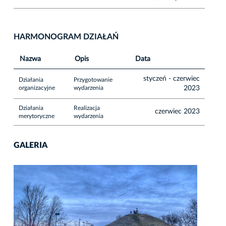
HARMONOGRAM DZIAŁAŃ
Nazwa
Opis
Data
styczeń - czerwiec
Działania
Przygotowanie
organizacyjne
wydarzenia
2023
Działania
Realizacja
czerwiec 2023
merytoryczne
wydarzenia
GALERIA