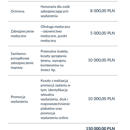
Honoraria dla osób
8 000,00 PLN
Ochrona
zabezpieczających
wydarzenia
Obsługa medyczna
Zabezpieczenie
- ratownictwo
5 000,00 PLN
medyczne
medyczne, punkt
medyczny
Przenośne toalety,
Sanitarno-
koszty sprzątania
porządkowe
10 000,00 PLN
terenu, wynajmu
zabezpieczenie
kontenerów na
imprezy
śmieci itp.
Koszty z realizacją
promocji zadania w
tym: identyfikacja
wizualna
Promocja
10 000,00 PLN
wydarzenia, druk i
wydarzenia
rozpowszechnienie
plakatów oraz
promocja
wydarzenia online
150 000,00 PLN