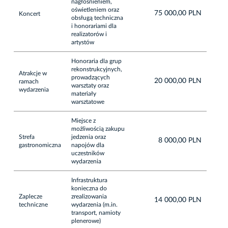
nagłośnieniem,
oświetleniem oraz
75 000,00 PLN
Koncert
obsługą techniczna
i honorariami dla
realizatorów i
artystów
Honoraria dla grup
rekonstrukcyjnych,
Atrakcje w
prowadzących
20 000,00 PLN
ramach
warsztaty oraz
wydarzenia
materiały
warsztatowe
Miejsce z
możliwością zakupu
Strefa
jedzenia oraz
8 000,00 PLN
gastronomiczna
napojów dla
uczestników
wydarzenia
Infrastruktura
konieczna do
Zaplecze
zrealizowania
14 000,00 PLN
techniczne
wydarzenia (m.in.
transport, namioty
plenerowe)