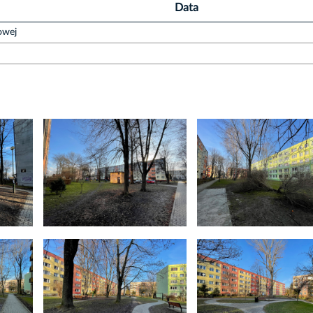
Data
owej