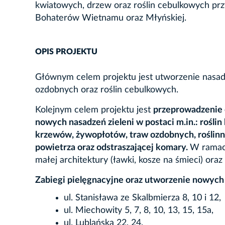
kwiatowych, drzew oraz roślin cebulkowych przy
Bohaterów Wietnamu oraz Młyńskiej.
OPIS PROJEKTU
Głównym celem projektu jest utworzenie nasad
ozdobnych oraz roślin cebulkowych.
Kolejnym celem projektu jest
przeprowadzenie c
nowych nasadzeń zieleni w postaci m.in.: roślin
krzewów, żywopłotów, traw ozdobnych, roślinn
powietrza oraz odstraszającej komary.
W ramach
małej architektury (ławki, kosze na śmieci) ora
Zabiegi pielęgnacyjne oraz utworzenie nowych n
ul. Stanisława ze Skalbmierza 8, 10 i 12,
ul. Miechowity 5, 7, 8, 10, 13, 15, 15a,
ul. Lublańska 22, 24,