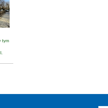
w tym
I.