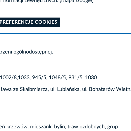
informacji zewnętrznych. (Mapa Google)
 PREFERENCJE COOKIES
trzeni ogólnodostępnej.
, 1002/8,1033, 945/5, 1048/5, 931/5, 1030
isława ze Skalbmierza, ul. Lublańska, ul. Bohaterów Wiet
ń krzewów, mieszanki bylin, traw ozdobnych, grup