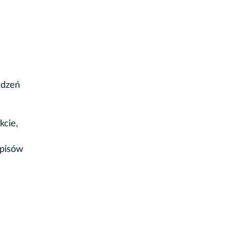
adzeń
kcie,
episów