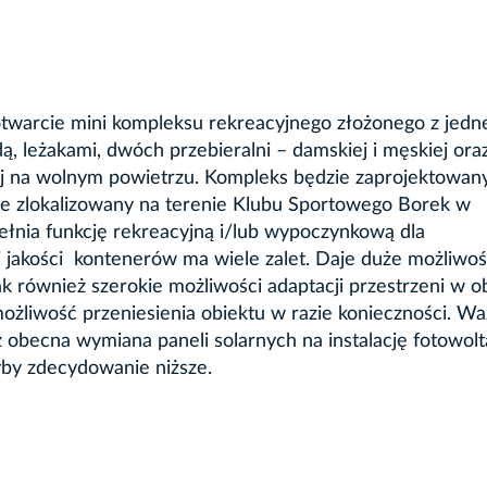
 otwarcie mini kompleksu rekreacyjnego złożonego z jedn
dą, leżakami, dwóch przebieralni – damskiej i męskiej ora
j na wolnym powietrzu. Kompleks będzie zaprojektowany
ie zlokalizowany na terenie Klubu Sportowego Borek w
pełnia funkcję rekreacyjną i/lub wypoczynkową dla
jakości kontenerów ma wiele zalet. Daje duże możliwoś
jak również szerokie możliwości adaptacji przestrzeni w o
żliwość przeniesienia obiektu w razie konieczności. W
 obecna wymiana paneli solarnych na instalację fotowolt
łyby zdecydowanie niższe.