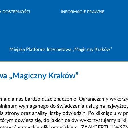
A DOSTĘPNOŚCI
INFORMACJE PRAWNE
Miejska Platforma Internetowa „Magiczny Kraków”
owa „Magiczny Kraków”
a dla nas bardzo duże znaczenie. Ograniczamy wykorzyst
minimum wymaganego do świadczenia usług na najwyższym
strony oraz analizy liczby odwiedzin. Po kliknięciu w pr
m dowiesz się, do jakich celów wykorzystujemy pliki c
ceptować wszystkie pliki przyciskiem „ZAAKCEPTUJ WS