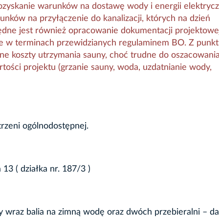
ozyskanie warunków na dostawę wody i energii elektrycz
unków na przyłączenie do kanalizacji, których na dzień
zbędne jest również opracowanie dokumentacji projektowe
ne w terminach przewidzianych regulaminem BO. Z punk
zne koszty utrzymania sauny, choć trudne do oszacowani
ości projektu (grzanie sauny, woda, uzdatnianie wody,
trzeni ogólnodostępnej.
13 ( działka nr. 187/3 )
 wraz balia na zimną wodę oraz dwóch przebieralni – da