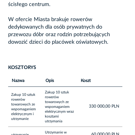
ścisłego centrum.
W ofercie Miasta brakuje rowerów
dedykowanych dla osób prywatnych do
przewozu dóbr oraz rodzin potrzebujących
dowozić dzieci do placówek oświatowych.
KOSZTORYS
Nazwa
Opis
Koszt
Zakup 10 sztuk
Zakup 10 sztuk
rowerów
rowerów
towarowych ze
towarowych ze
330 000,00 PLN
wspomaganiem
wspomaganiem
elektrycznym wraz
elektrycznym i
kosztami
utrzymanie
utrzymania
Utrzymanie w
60 000,00 PLN
utrzymanie