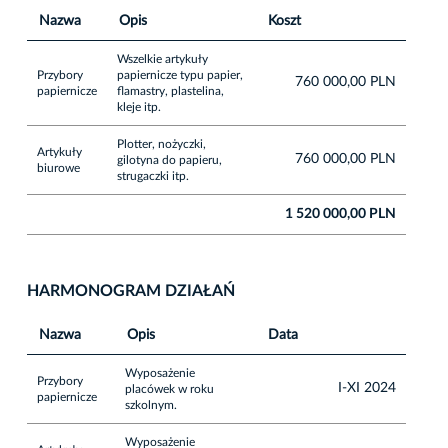
Nazwa
Opis
Koszt
Wszelkie artykuły
Przybory
papiernicze typu papier,
760 000,00 PLN
papiernicze
flamastry, plastelina,
kleje itp.
Plotter, nożyczki,
Artykuły
760 000,00 PLN
gilotyna do papieru,
biurowe
strugaczki itp.
1 520 000,00 PLN
HARMONOGRAM DZIAŁAŃ
Nazwa
Opis
Data
Wyposażenie
Przybory
I-XI 2024
placówek w roku
papiernicze
szkolnym.
Wyposażenie