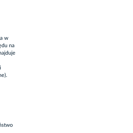
za w
ędu na
najduje
i
e).
eństwo