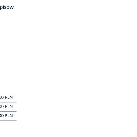
episów
00 PLN
00 PLN
00 PLN