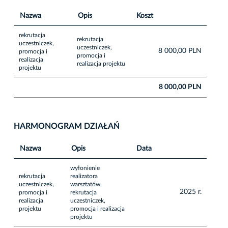
Nazwa
Opis
Koszt
rekrutacja
rekrutacja
uczestniczek,
uczestniczek,
8 000,00 PLN
promocja i
promocja i
realizacja
realizacja projektu
projektu
8 000,00 PLN
HARMONOGRAM DZIAŁAŃ
Nazwa
Opis
Data
wyłonienie
rekrutacja
realizatora
uczestniczek,
warsztatów,
2025 r.
promocja i
rekrutacja
realizacja
uczestniczek,
projektu
promocja i realizacja
projektu