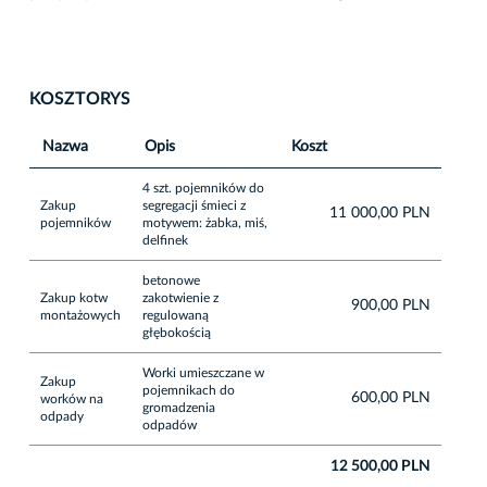
KOSZTORYS
Nazwa
Opis
Koszt
4 szt. pojemników do
Zakup
segregacji śmieci z
11 000,00 PLN
pojemników
motywem: żabka, miś,
delfinek
betonowe
Zakup kotw
zakotwienie z
900,00 PLN
montażowych
regulowaną
głębokością
Worki umieszczane w
Zakup
pojemnikach do
600,00 PLN
worków na
gromadzenia
odpady
odpadów
12 500,00 PLN