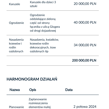
Karuzele dla dzieci 3
20 000,00 PLN
Karuzele
sztuki
Ogrodzenie
oddzielające zieloną
40 000,00 PLN
Ogrodzenie
część od strony
łącznika z ulicą Glogera
od drogi dojazdowej
Nasadzenia
Nasadzenia, kwiatków,
krzewów i
krzewów roślin
34 000,00 PLN
roślin
dekoracyjnych, traw
ozdobnych
ozdobnych itp
200 000,00 PLN
HARMONOGRAM DZIAŁAŃ
Nazwa
Opis
Data
Zaplanowanie
rozmieszczenia
2 połowa 2024
Planowanie
elementów małej