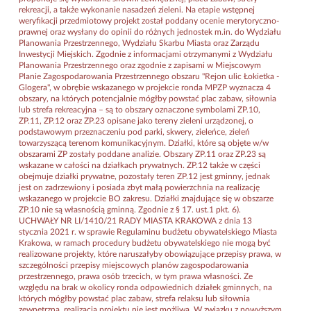
rekreacji, a także wykonanie nasadzeń zieleni. Na etapie wstępnej
weryfikacji przedmiotowy projekt został poddany ocenie merytoryczno-
prawnej oraz wysłany do opinii do różnych jednostek m.in. do Wydziału
Planowania Przestrzennego, Wydziału Skarbu Miasta oraz Zarządu
Inwestycji Miejskich. Zgodnie z informacjami otrzymanymi z Wydziału
Planowania Przestrzennego oraz zgodnie z zapisami w Miejscowym
Planie Zagospodarowania Przestrzennego obszaru "Rejon ulic Łokietka -
Glogera", w obrębie wskazanego w projekcie ronda MPZP wyznacza 4
obszary, na których potencjalnie mógłby powstać plac zabaw, siłownia
lub strefa rekreacyjna – są to obszary oznaczone symbolami ZP.10,
ZP.11, ZP.12 oraz ZP.23 opisane jako tereny zieleni urządzonej, o
podstawowym przeznaczeniu pod parki, skwery, zieleńce, zieleń
towarzyszącą terenom komunikacyjnym. Działki, które są objęte w/w
obszarami ZP zostały poddane analizie. Obszary ZP.11 oraz ZP.23 są
wskazane w całości na działkach prywatnych. ZP.12 także w części
obejmuje działki prywatne, pozostały teren ZP.12 jest gminny, jednak
jest on zadrzewiony i posiada zbyt małą powierzchnia na realizację
wskazanego w projekcie BO zakresu. Działki znajdujące się w obszarze
ZP.10 nie są własnością gminną. Zgodnie z § 17. ust.1 pkt. 6).
UCHWAŁY NR LI/1410/21 RADY MIASTA KRAKOWA z dnia 13
stycznia 2021 r. w sprawie Regulaminu budżetu obywatelskiego Miasta
Krakowa, w ramach procedury budżetu obywatelskiego nie mogą być
realizowane projekty, które naruszałyby obowiązujące przepisy prawa, w
szczególności przepisy miejscowych planów zagospodarowania
przestrzennego, prawa osób trzecich, w tym prawa własności. Ze
względu na brak w okolicy ronda odpowiednich działek gminnych, na
których mógłby powstać plac zabaw, strefa relaksu lub siłownia
zewnętrzna, realizacja projektu nie jest możliwa. W związku z powyższym