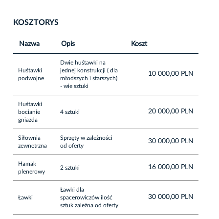
KOSZTORYS
Nazwa
Opis
Koszt
Dwie huśtawki na
Huśtawki
jednej konstrukcji ( dla
10 000,00 PLN
podwojne
młodszych i starszych)
- wie sztuki
Huśtawki
20 000,00 PLN
bocianie
4 sztuki
gniazda
Siłownia
Sprzęty w zależności
30 000,00 PLN
zewnetrzna
od oferty
Hamak
16 000,00 PLN
2 sztuki
plenerowy
Ławki dla
30 000,00 PLN
Ławki
spacerowiczów ilość
sztuk zależna od oferty