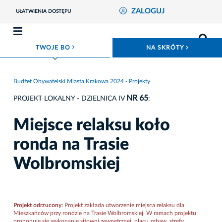
ZALOGUJ
UŁATWIENIA DOSTĘPU
ROZWIŃ MENU
ROZWIŃ
TWOJE BO
NA SKRÓTY
Budżet Obywatelski Miasta Krakowa 2024 - Projekty
NR 65
PROJEKT LOKALNY - DZIELNICA IV
:
Miejsce relaksu koło
ronda na Trasie
Wolbromskiej
Projekt odrzucony:
Projekt zakłada utworzenie miejsca relaksu dla
Mieszkańców przy rondzie na Trasie Wolbromskiej. W ramach projektu
proponuje się wykonanie siłowni zewnętrznej, placu zabaw, strefy