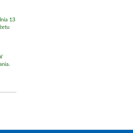
nia 13
żetu
 W
nia.