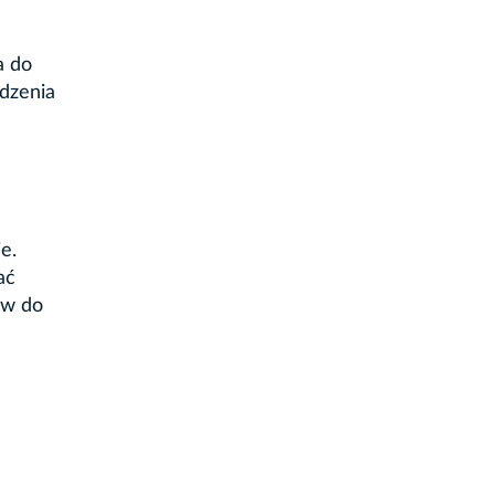
a do
dzenia
e.
ać
ów do