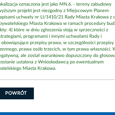
alizacja oznaczona jest jako MN.6. - tereny zabudowy
wyższym projekt jest niezgodny z Miejscowym Planem
apisami uchwały nr LI/1410/21 Rady Miasta Krakowa z d
obywatelskiego Miasta Krakowa w ramach procedury bud
ty: 4) które w dniu zgłoszenia stoją w sprzeczności z
strategiami, programami i innymi uchwałami Rady i
 obowiązujące przepisy prawa, w szczególności przepisy
zennego, prawa osób trzecich, w tym prawa własności.
negatywną, ale został warunkowo dopuszczony do głosowa
g zostanie ustalona z Wnioskodawcą po ewentualnym
watelskiego Miasta Krakowa.
POWRÓT