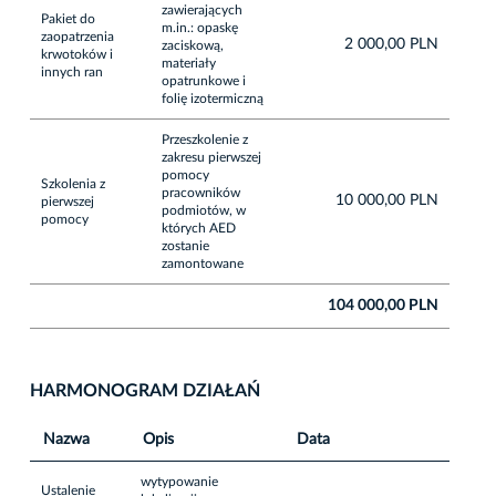
zawierających
Pakiet do
m.in.: opaskę
zaopatrzenia
2 000,00 PLN
zaciskową,
krwotoków i
materiały
innych ran
opatrunkowe i
folię izotermiczną
Przeszkolenie z
zakresu pierwszej
pomocy
Szkolenia z
pracowników
10 000,00 PLN
pierwszej
podmiotów, w
pomocy
których AED
zostanie
zamontowane
104 000,00 PLN
HARMONOGRAM DZIAŁAŃ
Nazwa
Opis
Data
wytypowanie
Ustalenie