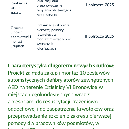
lokalizacji oraz
lokalizacji i
I półrocze 2025
przeprowadzenie
zakup
zapytania ofertowego i
sprzętu
zakup sprzętu
Organizacja szkoleń z
Zawarcie
pierwszej pomocy
umów z
równolegle z
II półrocze 2025
podmiotami i
montażem urządzeń w
montaż
wybranych
urządzeń
lokalizacjach
Charakterystyka długoterminowych skutków:
Projekt zakłada zakup i montaż 10 zestawów
automatycznych defibrylatorów zewnętrznych
AED na terenie Dzielnicy VI Bronowice w
miejscach ogólnodostępnych wraz z
akcesoriami do resuscytacji krążeniowo
oddechowej i do zaopatrzenia krwotoków oraz
przeprowadzenie szkoleń z zakresu pierwszej
pomocy dla pracowników podmiotów, w