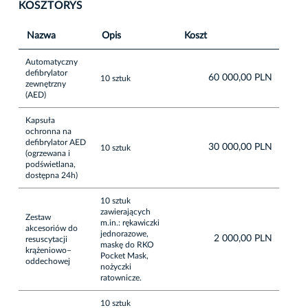
KOSZTORYS
Nazwa
Opis
Koszt
Automatyczny
defibrylator
60 000,00 PLN
10 sztuk
zewnętrzny
(AED)
Kapsuła
ochronna na
defibrylator AED
30 000,00 PLN
10 sztuk
(ogrzewana i
podświetlana,
dostępna 24h)
10 sztuk
zawierających
Zestaw
m.in.: rękawiczki
akcesoriów do
jednorazowe,
2 000,00 PLN
resuscytacji
maskę do RKO
krążeniowo–
Pocket Mask,
oddechowej
nożyczki
ratownicze.
10 sztuk