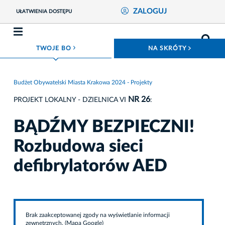
ZALOGUJ
UŁATWIENIA DOSTĘPU
ROZWIŃ MENU
ROZWIŃ
TWOJE BO
NA SKRÓTY
Budżet Obywatelski Miasta Krakowa 2024 - Projekty
NR 26
PROJEKT LOKALNY - DZIELNICA VI
:
BĄDŹMY BEZPIECZNI!
Rozbudowa sieci
defibrylatorów AED
Brak zaakceptowanej zgody na wyświetlanie informacji
zewnętrznych. (Mapa Google)