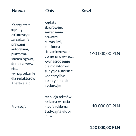
Nazwa
Opis
Koszt
-opłaty
Koszty stałe
zbiorowego
(opłaty
zarządzania
zbiorowego
prawami
zarządzania
autorskimi, -
prawami
platforma
autorskimi,
streamingowa, -
140 000,00 PLN
platforma
domena www etc.,
streamingowa,
-wynagrodzenie
domena www
dla redaktorów -
etc.,
audycje autorskie -
wynagrodzenie
koncerty live -
dla redaktorów)
debaty - panele
Koszty stałe
dyskusyjne
redakcja tekstów
reklama w social
10 000,00 PLN
Promocja
media reklama
tradycyjna ulotki
inne
150 000,00 PLN