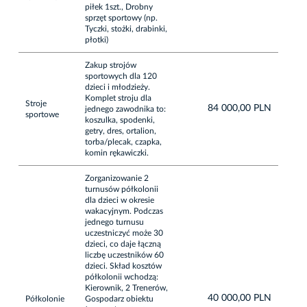
piłek 1szt., Drobny
sprzęt sportowy (np.
Tyczki, stożki, drabinki,
płotki)
Zakup strojów
sportowych dla 120
dzieci i młodzieży.
Komplet stroju dla
Stroje
84 000,00 PLN
jednego zawodnika to:
sportowe
koszulka, spodenki,
getry, dres, ortalion,
torba/plecak, czapka,
komin rękawiczki.
Zorganizowanie 2
turnusów półkolonii
dla dzieci w okresie
wakacyjnym. Podczas
jednego turnusu
uczestniczyć może 30
dzieci, co daje łączną
liczbę uczestników 60
dzieci. Skład kosztów
półkolonii wchodzą:
Kierownik, 2 Trenerów,
40 000,00 PLN
Półkolonie
Gospodarz obiektu