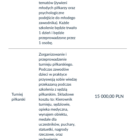
tematów (żywieni
młodych piłkarzy oraz
psychologiczne
podejście do młodego
zawodnika). Każde
szkolenie będzie trwało
1 dzień i będzie
przeprowadzone przez
1 osobę.
Zorganizowanie i
przeprowadzenie
turnieju piłkarskiego.
Podczas zawodów
dzieci w praktyce
przyswoją sobie wiedzę
przekazaną podczas
szkolenia z sędzią
Turniej
piłkarskim. Składowe
15 000,00 PLN
piłkarski
kosztu to: Kierownik
turnieju, sędziowie,
opieka medyczna,
wynajem obiektu,
medale dla
uczestników, puchary,
statuetki, nagrody
rzeczowe, oraz
wyżywienie.