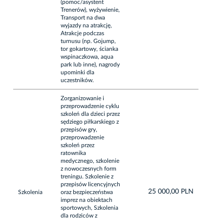
(pomoc/asystent
Trenerów), wyżywienie,
Transport na dwa
wyjazdy na atrakcję,
Atrakcje podczas
turnusu (np. Gojump,
tor gokartowy, ścianka
wspinaczkowa, aqua
park lub inne), nagrody
upominki dla
uczestników.
Zorganizowanie i
przeprowadzenie cyklu
szkoleń dla dzieci przez
sędziego piłkarskiego z
przepisów gry,
przeprowadzenie
szkoleń przez
ratownika
medycznego, szkolenie
z nowoczesnych form
treningu. Szkolenie z
przepisów licencyjnych
25 000,00 PLN
Szkolenia
oraz bezpieczeństwa
imprez na obiektach
sportowych, Szkolenia
dla rodziców z