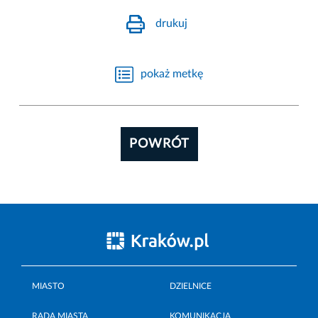
drukuj
pokaż metkę
POWRÓT
MIASTO
DZIELNICE
RADA MIASTA
KOMUNIKACJA