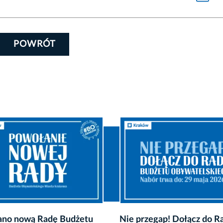
POWRÓT
zegap! Dołącz do Rady
Harmonogram 13. edycji