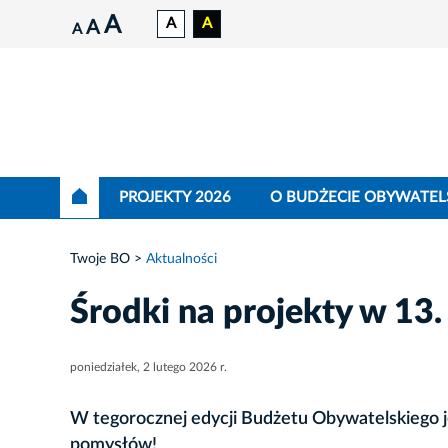
A
A
A
A
A
PROJEKTY 2026
O BUDŻECIE OBYWATEL
Twoje BO
Aktualności
Środki na projekty w 13
poniedziałek, 2 lutego 2026 r.
W tegorocznej edycji Budżetu Obywatelskiego je
pomysłów!