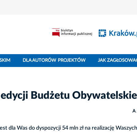
SKIM
DLA AUTORÓW PROJEKTÓW
JAK ZAGŁOSOWA
. edycji Budżetu Obywatelski
A
st dla Was do dyspozycji 54 mln zł na realizację Waszyc