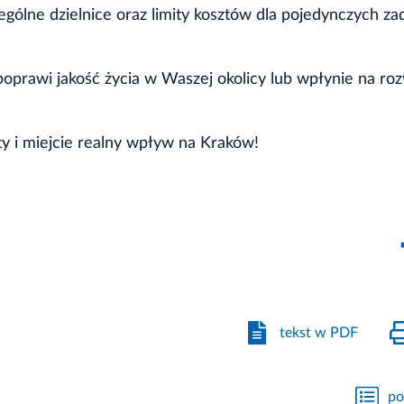
ólne dzielnice oraz limity kosztów dla pojedynczych za
poprawi jakość życia w Waszej okolicy lub wpłynie na ro
kty i miejcie realny wpływ na Kraków!
tekst w PDF
po