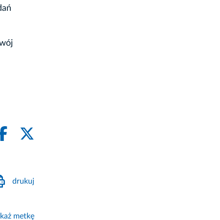
dań
zwój
drukuj
każ metkę