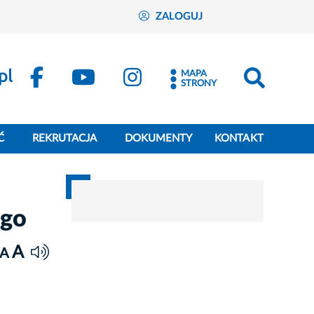
ZALOGUJ
MAPA
STRONY
Ć
REKRUTACJA
DOKUMENTY
KONTAKT
ego
A
A
h