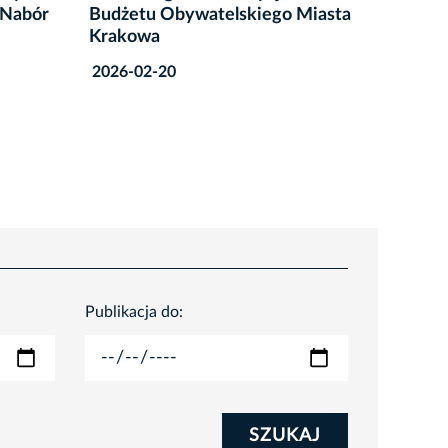
Miasta
Obywatelskiego Miasta
w XII e
Krakowa
Obywat
Krakow
2026-02-16
2025-11
Publikacja do:
SZUKAJ