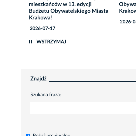
i
Obywatelskiego Miasta
Budżet
 Miasta
Krakowa
trwa do
2026-06-18
2026-0
WSTRZYMAJ
Znajdź
Szukana fraza:
Pokaż archiwalne