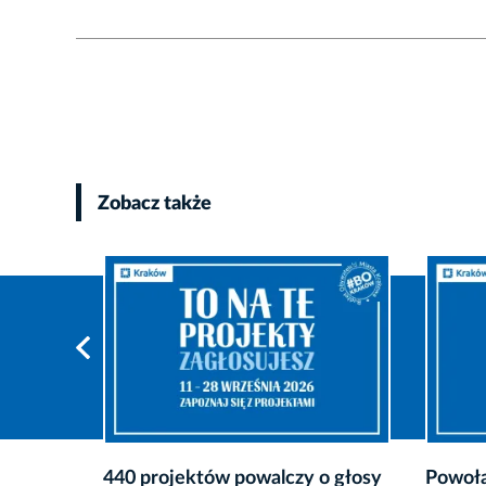
Zobacz także
o głosy
Powołano nową Radę Budżetu
Nie pr