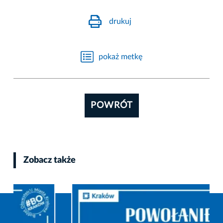
drukuj
pokaż metkę
POWRÓT
Zobacz także