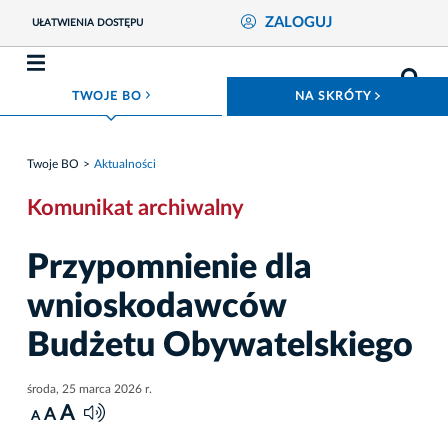
ZALOGUJ
UŁATWIENIA DOSTĘPU
ROZWIŃ MENU
ROZWIŃ
TWOJE BO
NA SKRÓTY
Twoje BO
Aktualności
Komunikat archiwalny
Przypomnienie dla
wnioskodawców
Budżetu Obywatelskiego
środa, 25 marca 2026 r.
A
A
A