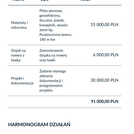
Płyta ażurowa,
geowłóknina,
tłucznia, piasek,
Materiały i
55 000,00 PLN
krawężnik, wywóz
robocizna
ziemi itp.
Powierzchnia terenu
180 m kw
Stojak na
Zamontowanie
6 000,00 PLN
rowery z
stojaka na rowery
ławką
oraz ławki
Zadanie wymaga
zebrania
Projekt i
30 000,00 PLN
dokumentacji i
dokumentacja
przygotowania
projektu
91 000,00 PLN
HARMONOGRAM DZIAŁAŃ