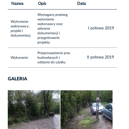
Nazwa
Opis
Data
Wymagany przetarg,
wyłonienie
Wyłonienie
wykonawcy oraz
wykonawcy ,
I połowa 2019
zebranie
projekt i
dokumentacji i
dokumentacj
przygotowanie
projektu
Przeprowadzenie prac
II połowa 2019
Wykonanie
budowlanych i
oddanie do użytku
GALERIA