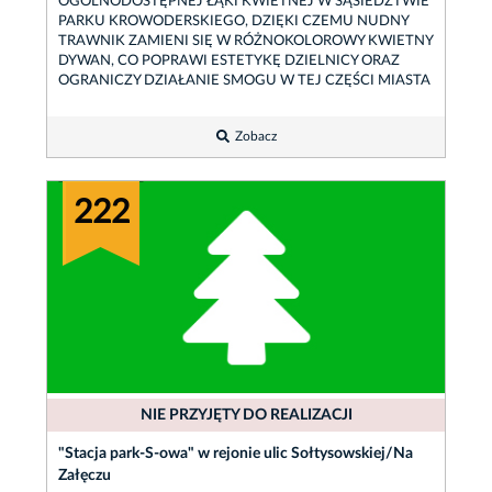
OGÓLNODOSTĘPNEJ ŁĄKI KWIETNEJ W SĄSIEDZTWIE
PARKU KROWODERSKIEGO, DZIĘKI CZEMU NUDNY
TRAWNIK ZAMIENI SIĘ W RÓŻNOKOLOROWY KWIETNY
DYWAN, CO POPRAWI ESTETYKĘ DZIELNICY ORAZ
OGRANICZY DZIAŁANIE SMOGU W TEJ CZĘŚCI MIASTA
Zobacz
222
NIE PRZYJĘTY DO REALIZACJI
"Stacja park-S-owa" w rejonie ulic Sołtysowskiej/Na
Załęczu