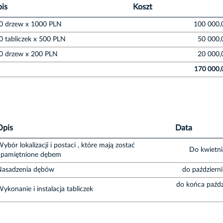
is
Koszt
0 drzew x 1000 PLN
100 000,
0 tabliczek x 500 PLN
50 000,
0 drzew x 200 PLN
20 000,
170 000,
Opis
Data
ybór lokalizacji i postaci , które mają zostać
Do kwietn
upamiętnione dębem
Nasadzenia dębów
do październ
do końca paźdz
ykonanie i instalacja tabliczek