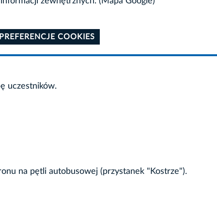
informacji zewnętrznych. (Mapa Google)
 PREFERENCJE COOKIES
bę uczestników.
nu na pętli autobusowej (przystanek "Kostrze").