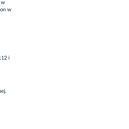
, w
ron w
112 i
ej.