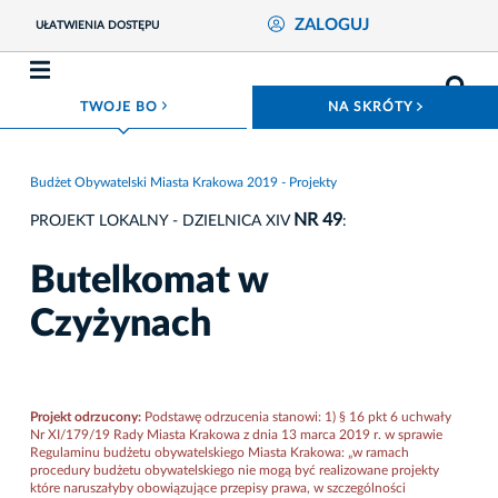
ZALOGUJ
UŁATWIENIA DOSTĘPU
ROZWIŃ MENU
ROZWIŃ
TWOJE BO
NA SKRÓTY
Budżet Obywatelski Miasta Krakowa 2019 - Projekty
NR 49
PROJEKT LOKALNY - DZIELNICA XIV
:
Butelkomat w
Czyżynach
Projekt odrzucony:
Podstawę odrzucenia stanowi: 1) § 16 pkt 6 uchwały
Nr XI/179/19 Rady Miasta Krakowa z dnia 13 marca 2019 r. w sprawie
Regulaminu budżetu obywatelskiego Miasta Krakowa: „w ramach
procedury budżetu obywatelskiego nie mogą być realizowane projekty
które naruszałyby obowiązujące przepisy prawa, w szczególności