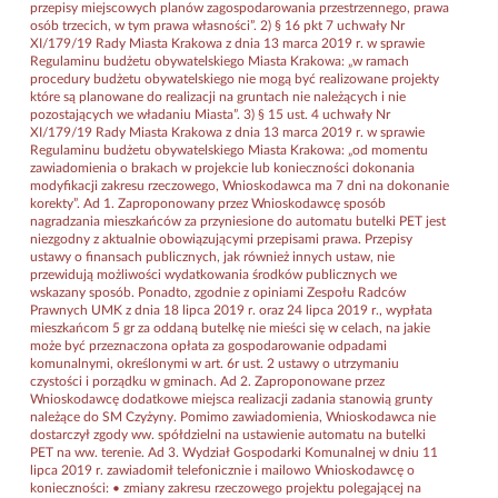
przepisy miejscowych planów zagospodarowania przestrzennego, prawa
osób trzecich, w tym prawa własności”. 2) § 16 pkt 7 uchwały Nr
XI/179/19 Rady Miasta Krakowa z dnia 13 marca 2019 r. w sprawie
Regulaminu budżetu obywatelskiego Miasta Krakowa: „w ramach
procedury budżetu obywatelskiego nie mogą być realizowane projekty
które są planowane do realizacji na gruntach nie należących i nie
pozostających we władaniu Miasta”. 3) § 15 ust. 4 uchwały Nr
XI/179/19 Rady Miasta Krakowa z dnia 13 marca 2019 r. w sprawie
Regulaminu budżetu obywatelskiego Miasta Krakowa: „od momentu
zawiadomienia o brakach w projekcie lub konieczności dokonania
modyfikacji zakresu rzeczowego, Wnioskodawca ma 7 dni na dokonanie
korekty”. Ad 1. Zaproponowany przez Wnioskodawcę sposób
nagradzania mieszkańców za przyniesione do automatu butelki PET jest
niezgodny z aktualnie obowiązującymi przepisami prawa. Przepisy
ustawy o finansach publicznych, jak również innych ustaw, nie
przewidują możliwości wydatkowania środków publicznych we
wskazany sposób. Ponadto, zgodnie z opiniami Zespołu Radców
Prawnych UMK z dnia 18 lipca 2019 r. oraz 24 lipca 2019 r., wypłata
mieszkańcom 5 gr za oddaną butelkę nie mieści się w celach, na jakie
może być przeznaczona opłata za gospodarowanie odpadami
komunalnymi, określonymi w art. 6r ust. 2 ustawy o utrzymaniu
czystości i porządku w gminach. Ad 2. Zaproponowane przez
Wnioskodawcę dodatkowe miejsca realizacji zadania stanowią grunty
należące do SM Czyżyny. Pomimo zawiadomienia, Wnioskodawca nie
dostarczył zgody ww. spółdzielni na ustawienie automatu na butelki
PET na ww. terenie. Ad 3. Wydział Gospodarki Komunalnej w dniu 11
lipca 2019 r. zawiadomił telefonicznie i mailowo Wnioskodawcę o
konieczności: • zmiany zakresu rzeczowego projektu polegającej na