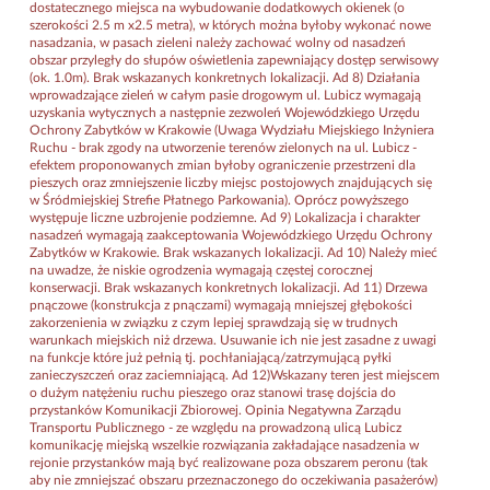
dostatecznego miejsca na wybudowanie dodatkowych okienek (o
szerokości 2.5 m x2.5 metra), w których można byłoby wykonać nowe
nasadzania, w pasach zieleni należy zachować wolny od nasadzeń
obszar przyległy do słupów oświetlenia zapewniający dostęp serwisowy
(ok. 1.0m). Brak wskazanych konkretnych lokalizacji. Ad 8) Działania
wprowadzające zieleń w całym pasie drogowym ul. Lubicz wymagają
uzyskania wytycznych a następnie zezwoleń Wojewódzkiego Urzędu
Ochrony Zabytków w Krakowie (Uwaga Wydziału Miejskiego Inżyniera
Ruchu - brak zgody na utworzenie terenów zielonych na ul. Lubicz -
efektem proponowanych zmian byłoby ograniczenie przestrzeni dla
pieszych oraz zmniejszenie liczby miejsc postojowych znajdujących się
w Śródmiejskiej Strefie Płatnego Parkowania). Oprócz powyższego
występuje liczne uzbrojenie podziemne. Ad 9) Lokalizacja i charakter
nasadzeń wymagają zaakceptowania Wojewódzkiego Urzędu Ochrony
Zabytków w Krakowie. Brak wskazanych lokalizacji. Ad 10) Należy mieć
na uwadze, że niskie ogrodzenia wymagają częstej corocznej
konserwacji. Brak wskazanych konkretnych lokalizacji. Ad 11) Drzewa
pnączowe (konstrukcja z pnączami) wymagają mniejszej głębokości
zakorzenienia w związku z czym lepiej sprawdzają się w trudnych
warunkach miejskich niż drzewa. Usuwanie ich nie jest zasadne z uwagi
na funkcje które już pełnią tj. pochłaniającą/zatrzymującą pyłki
zanieczyszczeń oraz zaciemniającą. Ad 12)Wskazany teren jest miejscem
o dużym natężeniu ruchu pieszego oraz stanowi trasę dojścia do
przystanków Komunikacji Zbiorowej. Opinia Negatywna Zarządu
Transportu Publicznego - ze względu na prowadzoną ulicą Lubicz
komunikację miejską wszelkie rozwiązania zakładające nasadzenia w
rejonie przystanków mają być realizowane poza obszarem peronu (tak
aby nie zmniejszać obszaru przeznaczonego do oczekiwania pasażerów)