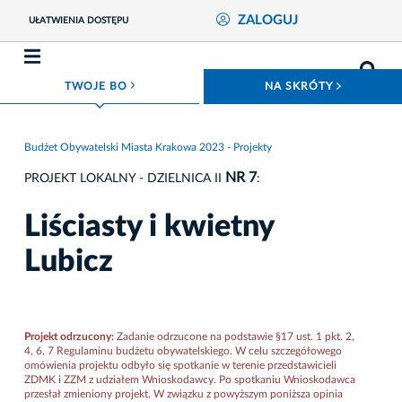
ZALOGUJ
UŁATWIENIA DOSTĘPU
ROZWIŃ MENU
ROZWIŃ
TWOJE BO
NA SKRÓTY
Budżet Obywatelski Miasta Krakowa 2023 - Projekty
NR 7
PROJEKT LOKALNY - DZIELNICA II
:
Liściasty i kwietny
Lubicz
Projekt odrzucony:
Zadanie odrzucone na podstawie §17 ust. 1 pkt. 2,
4, 6, 7 Regulaminu budżetu obywatelskiego. W celu szczegółowego
omówienia projektu odbyło się spotkanie w terenie przedstawicieli
ZDMK i ZZM z udziałem Wnioskodawcy. Po spotkaniu Wnioskodawca
przesłał zmieniony projekt. W związku z powyższym poniższa opinia