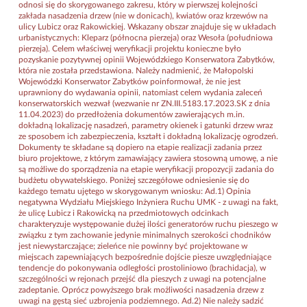
odnosi się do skorygowanego zakresu, który w pierwszej kolejności
zakłada nasadzenia drzew (nie w donicach), kwiatów oraz krzewów na
ulicy Lubicz oraz Rakowickiej. Wskazany obszar znajduje się w układach
urbanistycznych: Kleparz (północna pierzeja) oraz Wesoła (południowa
pierzeja). Celem właściwej weryfikacji projektu konieczne było
pozyskanie pozytywnej opinii Wojewódzkiego Konserwatora Zabytków,
która nie została przedstawiona. Należy nadmienić, że Małopolski
Wojewódzki Konserwator Zabytków poinformował, że nie jest
uprawniony do wydawania opinii, natomiast celem wydania zaleceń
konserwatorskich wezwał (wezwanie nr ZN.III.5183.17.2023.SK z dnia
11.04.2023) do przedłożenia dokumentów zawierających m.in.
dokładną lokalizację nasadzeń, parametry okienek i gatunki drzew wraz
ze sposobem ich zabezpieczenia, kształt i dokładną lokalizację ogrodzeń.
Dokumenty te składane są dopiero na etapie realizacji zadania przez
biuro projektowe, z którym zamawiający zawiera stosowną umowę, a nie
są możliwe do sporządzenia na etapie weryfikacji propozycji zadania do
budżetu obywatelskiego. Poniżej szczegółowe odniesienie się do
każdego tematu ujętego w skorygowanym wniosku: Ad.1) Opinia
negatywna Wydziału Miejskiego Inżyniera Ruchu UMK - z uwagi na fakt,
że ulicę Lubicz i Rakowicką na przedmiotowych odcinkach
charakteryzuje występowanie dużej ilości generatorów ruchu pieszego w
związku z tym zachowanie jedynie minimalnych szerokości chodników
jest niewystarczające; zieleńce nie powinny być projektowane w
miejscach zapewniających bezpośrednie dojście piesze uwzględniające
tendencje do pokonywania odległości prostoliniowo (brachidacja), w
szczególności w rejonach przejść dla pieszych z uwagi na potencjalne
zadeptanie. Oprócz powyższego brak możliwości nasadzenia drzew z
uwagi na gęstą sieć uzbrojenia podziemnego. Ad.2) Nie należy sadzić