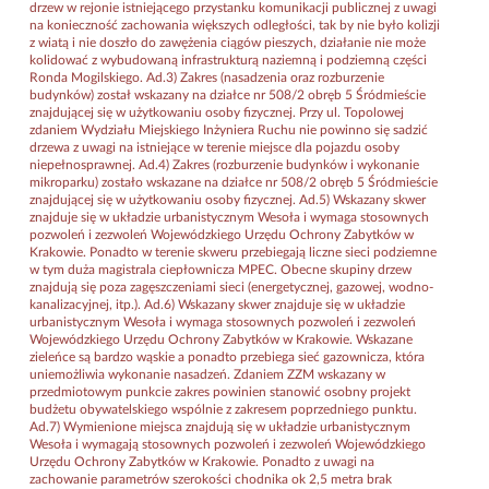
drzew w rejonie istniejącego przystanku komunikacji publicznej z uwagi
na konieczność zachowania większych odległości, tak by nie było kolizji
z wiatą i nie doszło do zawężenia ciągów pieszych, działanie nie może
kolidować z wybudowaną infrastrukturą naziemną i podziemną części
Ronda Mogilskiego. Ad.3) Zakres (nasadzenia oraz rozburzenie
budynków) został wskazany na działce nr 508/2 obręb 5 Śródmieście
znajdującej się w użytkowaniu osoby fizycznej. Przy ul. Topolowej
zdaniem Wydziału Miejskiego Inżyniera Ruchu nie powinno się sadzić
drzewa z uwagi na istniejące w terenie miejsce dla pojazdu osoby
niepełnosprawnej. Ad.4) Zakres (rozburzenie budynków i wykonanie
mikroparku) zostało wskazane na działce nr 508/2 obręb 5 Śródmieście
znajdującej się w użytkowaniu osoby fizycznej. Ad.5) Wskazany skwer
znajduje się w układzie urbanistycznym Wesoła i wymaga stosownych
pozwoleń i zezwoleń Wojewódzkiego Urzędu Ochrony Zabytków w
Krakowie. Ponadto w terenie skweru przebiegają liczne sieci podziemne
w tym duża magistrala ciepłownicza MPEC. Obecne skupiny drzew
znajdują się poza zagęszczeniami sieci (energetycznej, gazowej, wodno-
kanalizacyjnej, itp.). Ad.6) Wskazany skwer znajduje się w układzie
urbanistycznym Wesoła i wymaga stosownych pozwoleń i zezwoleń
Wojewódzkiego Urzędu Ochrony Zabytków w Krakowie. Wskazane
zieleńce są bardzo wąskie a ponadto przebiega sieć gazownicza, która
uniemożliwia wykonanie nasadzeń. Zdaniem ZZM wskazany w
przedmiotowym punkcie zakres powinien stanowić osobny projekt
budżetu obywatelskiego wspólnie z zakresem poprzedniego punktu.
Ad.7) Wymienione miejsca znajdują się w układzie urbanistycznym
Wesoła i wymagają stosownych pozwoleń i zezwoleń Wojewódzkiego
Urzędu Ochrony Zabytków w Krakowie. Ponadto z uwagi na
zachowanie parametrów szerokości chodnika ok 2,5 metra brak