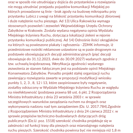
oraz w sposób nie utrudniający dojścia do przystanków a rozwiązania
nie mogą utrudniać przejazdu pojazdów komunikacji Miejskiej po
których prowadzone są linie - brak zgody na budowę mikroparku przy
przystanku Lubicz z uwagi na bliskość przystanku komunikacji zbiorowej
i duże natężenie ruchu pieszego. Ad 13) Ulica Rakowicka wymaga
stosownych pozwoleń i zezwoleń Wojewódzkiego Urzędu Ochrony
Zabytków w Krakowie. Została wydana negatywna opinia Wydziału
Miejskiego Inżyniera Ruchu, dotycząca lokalizacji zieleni w rejonie
przystanku komunikacji publicznej. Ad 14) Odnośnie ilości okrąglaków
na których są powieszone plakaty i ogłoszenia - ZDMK informuje, iż
przedmiotowe nośniki reklamowe ustawione są w pasie drogowym na
podstawie obowiązujących decyzji administracyjnych (pięć decyzji
obowiązuje do 31.12.2023, dwie do 30.09.2027) wydanych zgodnie z
tzw. uchwałą krajobrazową. Weryfikacja zgodności wydanego
zezwolenia ze stanem faktycznym jest na podstawie opinii Miejskiego
Konserwatora Zabytków. Ponadto projekt stałej organizacji ruchu
zawierający rozwiązania zawarte w propozycji modyfikacji wniosku
punkty 1, 2, 3 , 8, 12 i 13, które zaopiniowane były negatywnie,
zostałby odrzucony w Wydziale Miejskiego Inżyniera Ruchu ze względu
na nieefektywność (podstawa prawna §8 ust. 6 pkt. 2 Rozporządzenia
Ministra Infrastruktury z dnia 23 września 2003 r. w sprawie
szczegółowych warunków zarządzania ruchem na drogach oraz
wykonywania nadzoru nad tym zarządzeniem (Dz. U. 2017.784).Zgodnie
z Rozporządzeniem Ministra Infrastruktury z dnia 24 czerwca 2022 r. w
sprawie przepisów techniczno-budowlanych dotyczących dróg
publicznych (Dz.U. poz. 1518) szerokość chodnika projektuje się w
zależności od funkcji trasy dla pieszych oraz miarodajnego natężenia
ruchu pieszych. Szerokość chodnika powinna być nie mniejsza niż 1,8 m