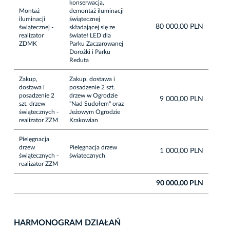
konserwacja,
Montaż
demontaż iluminacji
iluminacji
świątecznej
80 000,00 PLN
świątecznej -
składającej się ze
realizator
świateł LED dla
ZDMK
Parku Zaczarowanej
Dorożki i Parku
Reduta
Zakup,
Zakup, dostawa i
dostawa i
posadzenie 2 szt.
posadzenie 2
drzew w Ogrodzie
9 000,00 PLN
szt. drzew
"Nad Sudołem" oraz
świątecznych -
Jeżowym Ogrodzie
realizator ZZM
Krakowian
Pielęgnacja
drzew
Pielęgnacja drzew
1 000,00 PLN
świątecznych -
światecznych
realizator ZZM
90 000,00 PLN
HARMONOGRAM DZIAŁAŃ