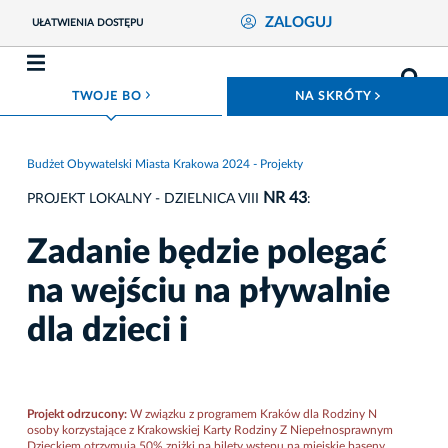
ZALOGUJ
UŁATWIENIA DOSTĘPU
ROZWIŃ MENU
ROZWIŃ
TWOJE BO
NA SKRÓTY
Budżet Obywatelski Miasta Krakowa 2024 - Projekty
NR 43
PROJEKT LOKALNY - DZIELNICA VIII
:
Zadanie będzie polegać
na wejściu na pływalnie
dla dzieci i
Projekt odrzucony:
W związku z programem Kraków dla Rodziny N
osoby korzystające z Krakowskiej Karty Rodziny Z Niepełnosprawnym
Dzieckiem otrzymują 50% zniżki na bilety wstępu na miejskie baseny.