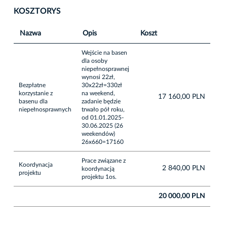
KOSZTORYS
Nazwa
Opis
Koszt
Wejście na basen
dla osoby
niepełnosprawnej
wynosi 22zł,
Bezpłatne
30x22zł=330zł
korzystanie z
na weekend,
17 160,00 PLN
basenu dla
zadanie będzie
niepełnosprawnych
trwało pół roku,
od 01.01.2025-
30.06.2025 (26
weekendów)
26x660=17160
Prace związane z
Koordynacja
2 840,00 PLN
koordynacją
projektu
projektu 1os.
20 000,00 PLN