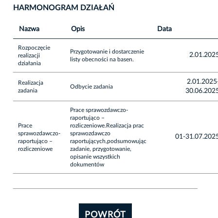
HARMONOGRAM DZIAŁAŃ
Nazwa
Opis
Data
Rozpoczęcie
Przygotowanie i dostarczenie
2.01.202
realizacji
listy obecności na basen.
działania
2.01.2025
Realizacja
Odbycie zadania
zadania
30.06.202
Prace sprawozdawczo-
raportująco –
Prace
rozliczeniowe.Realizacja prac
sprawozdawczo-
sprawozdawczo
01-31.07.202
raportująco –
raportujących,podsumowując
rozliczeniowe
zadanie, przygotowanie,
opisanie wszystkich
dokumentów
POWRÓT