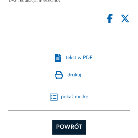
TAGI:
edukacja
,
mieszkańcy
tekst w PDF
drukuj
pokaż metkę
POWRÓT