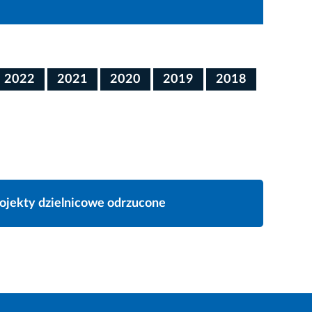
2022
2021
2020
2019
2018
ojekty dzielnicowe odrzucone