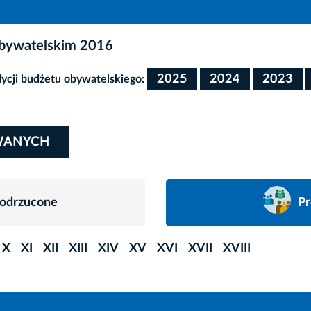
obywatelskim 2016
2025
2024
2023
cji budżetu obywatelskiego:
WANYCH
 odrzucone
Pr
X
XI
XII
XIII
XIV
XV
XVI
XVII
XVIII