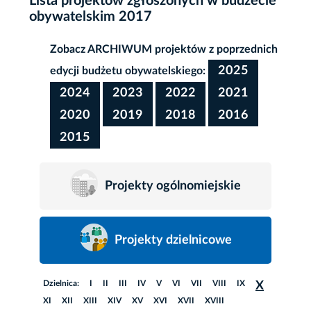
Lista projektów zgłoszonych w budżecie
obywatelskim 2017
Zobacz ARCHIWUM projektów z poprzednich
2025
edycji budżetu obywatelskiego:
2024
2023
2022
2021
2020
2019
2018
2016
2015
Projekty ogólnomiejskie
Projekty dzielnicowe
Dzielnica:
I
II
III
IV
V
VI
VII
VIII
IX
X
XI
XII
XIII
XIV
XV
XVI
XVII
XVIII