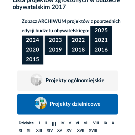
Lista projektów zgłoszonych w budżecie
obywatelskim 2017
Zobacz ARCHIWUM projektów z poprzednich
2025
edycji budżetu obywatelskiego:
2024
2023
2022
2021
2020
2019
2018
2016
2015
Projekty ogólnomiejskie
Projekty dzielnicowe
Dzielnica:
I
II
IV
V
VI
VII
VIII
IX
X
III
XI
XII
XIII
XIV
XV
XVI
XVII
XVIII