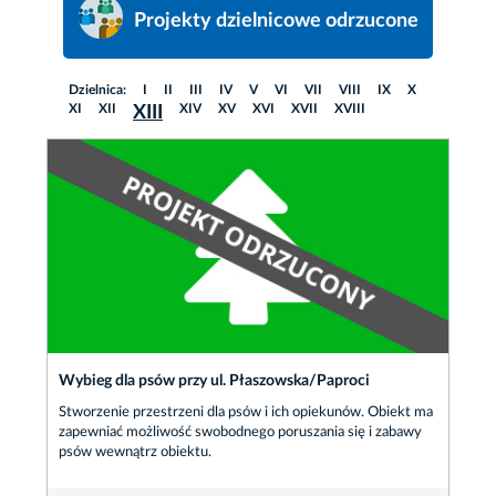
Projekty dzielnicowe odrzucone
Dzielnica:
I
II
III
IV
V
VI
VII
VIII
IX
X
XI
XII
XIV
XV
XVI
XVII
XVIII
XIII
Wybieg dla psów przy ul. Płaszowska/Paproci
Stworzenie przestrzeni dla psów i ich opiekunów. Obiekt ma
zapewniać możliwość swobodnego poruszania się i zabawy
psów wewnątrz obiektu.