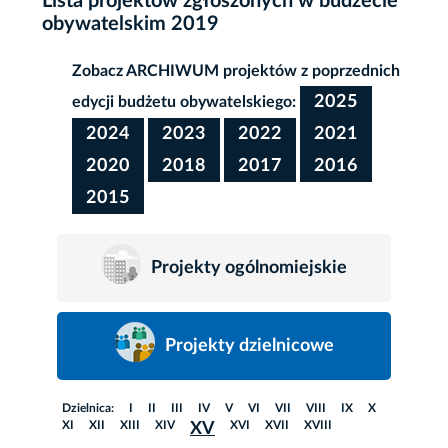
Lista projektów zgłoszonych w budżecie
obywatelskim 2019
Zobacz ARCHIWUM projektów z poprzednich
2025
edycji budżetu obywatelskiego:
2024
2023
2022
2021
2020
2018
2017
2016
2015
Projekty ogólnomiejskie
Projekty dzielnicowe
Dzielnica:
I
II
III
IV
V
VI
VII
VIII
IX
X
XI
XII
XIII
XIV
XVI
XVII
XVIII
XV