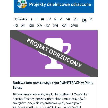
Projekty dzielnicowe odrzucone
Dzielnica:
I
II
III
IV
V
VI
VII
VIII
X
IX
XI
XII
XIII
XIV
XV
XVI
XVII
XVIII
Budowa toru rowerowego typu PUMPTRACK w Parku
Solvay
Tor zostanie zbudowany obok placu zabaw ul. Żywiecka
boczna. Złożony będzie z przeszkód /muld-nasypów/ i
zakrętów specjalnie wyprofilowanych , tworzących
zamkniętą pętle ,która umożliwia rozpędzenie się i