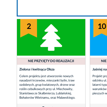
2
10
NIE PRZYJĘTY DO REALIZACJI
NIE
Zielona i kwitnąca Olsza
Jaśniej na
Celem projektu jest utworzenie nowych
Projekt p
nasadzeń krzewów, mieszanki bylin, traw
odcinku ul
ozdobnych, grup kwiatowych, drzew oraz
latarni ty
roślin cebulkowych przy ul. Miechowity,
warunków 
Stanisława ze Skalbmierza, Lublańskiej,
pieszych w
Bohaterów Wietnamu, oraz Malawskiego.