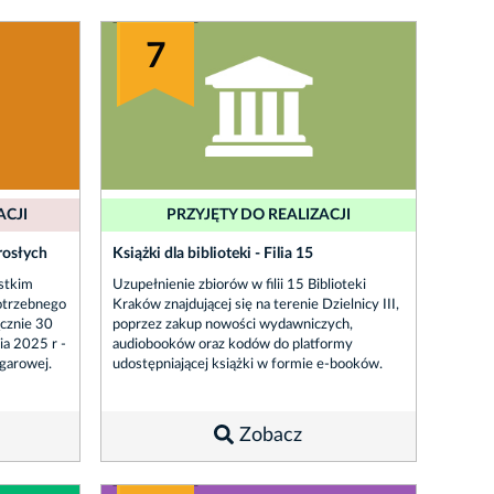
7
ACJI
PRZYJĘTY DO REALIZACJI
rosłych
Książki dla biblioteki - Filia 15
stkim
Uzupełnienie zbiorów w filii 15 Biblioteki
otrzebnego
Kraków znajdującej się na terenie Dzielnicy III,
ącznie 30
poprzez zakup nowości wydawniczych,
ia 2025 r -
audiobooków oraz kodów do platformy
egarowej.
udostępniającej książki w formie e-booków.
Zobacz