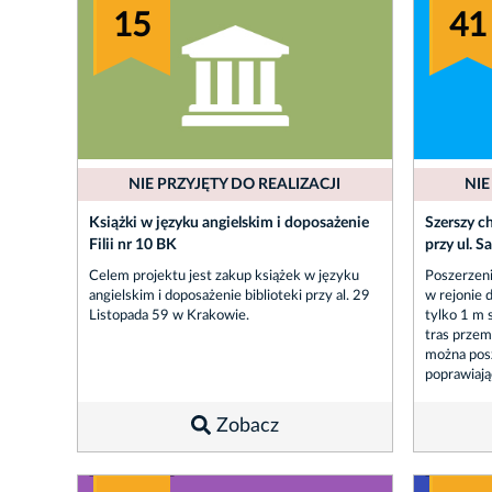
15
41
NIE PRZYJĘTY DO REALIZACJI
NIE
Książki w języku angielskim i doposażenie
Szerszy c
Filii nr 10 BK
przy ul. S
Celem projektu jest zakup książek w języku
Poszerzeni
angielskim i doposażenie biblioteki przy al. 29
w rejonie
Listopada 59 w Krakowie.
tylko 1 m 
tras przem
można posz
poprawiają
Zobacz