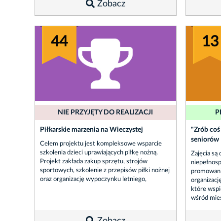
Zobacz
44
13
NIE PRZYJĘTY DO REALIZACJI
P
Piłkarskie marzenia na Wieczystej
"Zrób coś 
seniorów
Celem projektu jest kompleksowe wsparcie
szkolenia dzieci uprawiających piłkę nożną.
Zajęcia są
Projekt zakłada zakup sprzętu, strojów
niepełnosp
sportowych, szkolenie z przepisów piłki nożnej
promowanie
oraz organizację wypoczynku letniego,
organizacj
które wspie
wśród mies