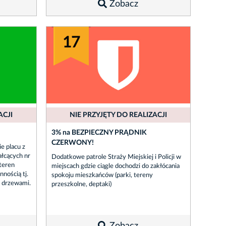
Zobacz
17
ACJI
NIE PRZYJĘTY DO REALIZACJI
3% na BEZPIECZNY PRĄDNIK
CZERWONY!
e placu z
ałcących nr
Dodatkowe patrole Straży Miejskiej i Policji w
 teren
miejscach gdzie ciągle dochodzi do zakłócania
nością tj.
spokoju mieszkańców (parki, tereny
 drzewami.
przeszkolne, deptaki)