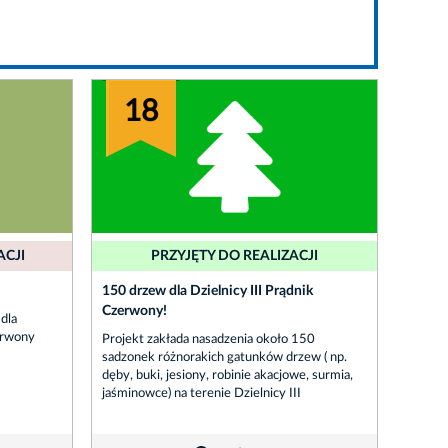
18
ACJI
PRZYJĘTY DO REALIZACJI
150 drzew dla Dzielnicy III Prądnik
Czerwony!
dla
zerwony
Projekt zakłada nasadzenia około 150
sadzonek różnorakich gatunków drzew ( np.
dęby, buki, jesiony, robinie akacjowe, surmia,
jaśminowce) na terenie Dzielnicy III