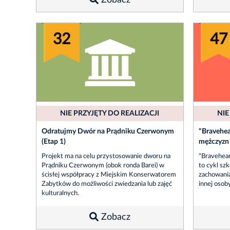
Zobacz
32
47
NIE PRZYJĘTY DO REALIZACJI
NIE
Odratujmy Dwór na Prądniku Czerwonym
"Bravehea
(Etap 1)
mężczyzn
Projekt ma na celu przystosowanie dworu na
"Bravehear
Prądniku Czerwonym (obok ronda Barei) w
to cykl szk
ścisłej współpracy z Miejskim Konserwatorem
zachowania
Zabytków do możliwości zwiedzania lub zajęć
innej osoby
kulturalnych.
Zobacz