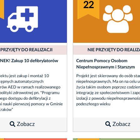
22
 PRZYJĘTY DO REALIZACJI
NIE PRZYJĘTY DO REALIZ
EK! Zakup 10 defibrylatorów
Centrum Pomocy Osobom
Niepełnosprawnym i Starszym
ektu jest zakup i montaż 10
Projekt jest skierowany do osób sta
tępnych automatycznych
niepełnosprawnych, Ma on na celu u
torów AED w ramach realizowanego
życia takim osobom poprzez codzie
olityki zdrowotnej pn. "Programu
integrację ze społeczeństwem i zap
go dostępu do defibrylacji z
izolacji z powodu niepełnosprawnośc
i nauki pierwszej pomocy w Gminie
podeszłeego wieku
Kraków”
Zobacz
Zobacz