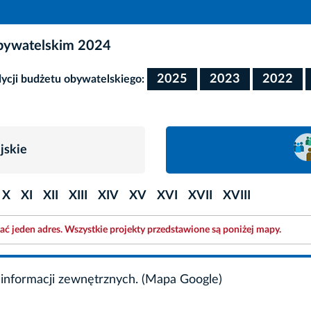
obywatelskim 2024
2025
2023
2022
cji budżetu obywatelskiego:
jskie
X
XI
XII
XIII
XIV
XV
XVI
XVII
XVIII
ć jeden adres. Wszystkie projekty przedstawione są poniżej mapy.
informacji zewnętrznych. (Mapa Google)