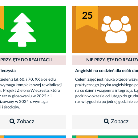
25
 PRZYJĘTY DO REALIZACJI
NIE PRZYJĘTY DO REALIZ
ieczysta
Angielski na co dzień dla osób do
ieleń z lat 60. i 70. XX a osiedlu
Celem zajęć jest nauka przede wszy
wymaga kompleksowej rewitalizacji
praktycznego języka angielskiego p
ji. Projekt Zielona Wieczysta, która
na co dzień i wzajemna integracja. Ł
ż raz w głosowaniu w 2022 r. i
godzin w okresie od lutego do grudn
lizowany w 2024 r. wymaga
raz w tygodniu po jednej godzinie z
i i środków.
Zobacz
Zobacz