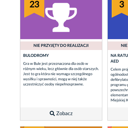
23
3
NIE PRZYJĘTY DO REALIZACJI
NIE
BULODROMY
NA RATUN
AED
Gra w Bule jest przeznaczona dla osób w
różnym wieku, lecz głównie dla osób starszych.
Celem proj
Jest to gra która nie wymaga szczególnego
ogólnodos
wysiłku i sprawności, mogą w niej także
defibryla
uczestniczyć osoby niepełnosprawne.
programu p
powszechne
elementam
Miejskiej 
Zobacz