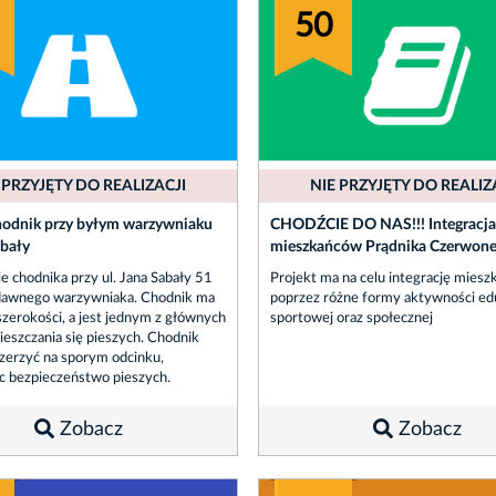
50
 PRZYJĘTY DO REALIZACJI
NIE PRZYJĘTY DO REALIZ
hodnik przy byłym warzywniaku
CHODŹCIE DO NAS!!! Integracja
abały
mieszkańców Prądnika Czerwon
e chodnika przy ul. Jana Sabały 51
Projekt ma na celu integrację mies
 dawnego warzywniaka. Chodnik ma
poprzez różne formy aktywności edu
szerokości, a jest jednym z głównych
sportowej oraz społecznej
ieszczania się pieszych. Chodnik
erzyć na sporym odcinku,
c bezpieczeństwo pieszych.
Zobacz
Zobacz