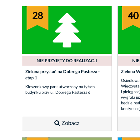
28
40
NIE PRZYJĘTY DO REALIZACJI
NIE
Zielona przystań na Dobrego Pasterza -
Zielona W
etap 1
Osiedlowa z
Wieczysta 
Kieszonkowy park utworzony na tyłach
i pielęgnac
budynku przy ul. Dobrego Pasterza 6
wygrała ju
będzie rea
kontynuacj
Zobacz