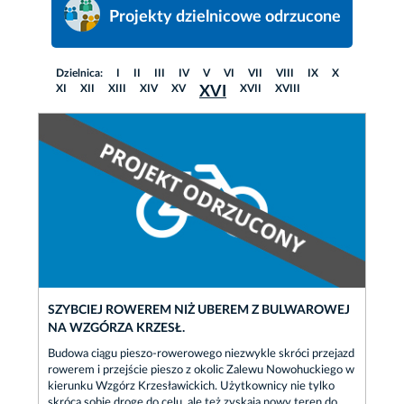
Projekty dzielnicowe odrzucone
Dzielnica:
I
II
III
IV
V
VI
VII
VIII
IX
X
XI
XII
XIII
XIV
XV
XVII
XVIII
XVI
SZYBCIEJ ROWEREM NIŻ UBEREM Z BULWAROWEJ
NA WZGÓRZA KRZESŁ.
Budowa ciągu pieszo-rowerowego niezwykle skróci przejazd
rowerem i przejście pieszo z okolic Zalewu Nowohuckiego w
kierunku Wzgórz Krzesławickich. Użytkownicy nie tylko
skrócą sobie drogę do celu, ale też zyskają nowy teren do