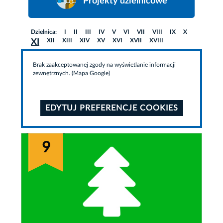
Projekty dzielnicowe
Dzielnica:
I
II
III
IV
V
VI
VII
VIII
IX
X
XII
XIII
XIV
XV
XVI
XVII
XVIII
XI
Brak zaakceptowanej zgody na wyświetlanie informacji
zewnętrznych. (Mapa Google)
EDYTUJ PREFERENCJE COOKIES
9