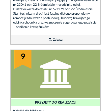
brakującej części chodnika przylegającym do jezdni na działce
nr 230/1 obr. 22 Śródmieście - na odcinku od ul.
Łuszczkiewicza do działki nr 67/179 obr. 22 Śródmieście.
Stan techniczny drogi jest fatalny dlatego proponujemy
remont jezdni wraz z podbudową, budowę brakującego
odcinka chodnika oraz wyznaczenie sugerowanego przejścia
– obniżenie krawężników.
Zobacz
9
PRZYJĘTY DO REALIZACJI