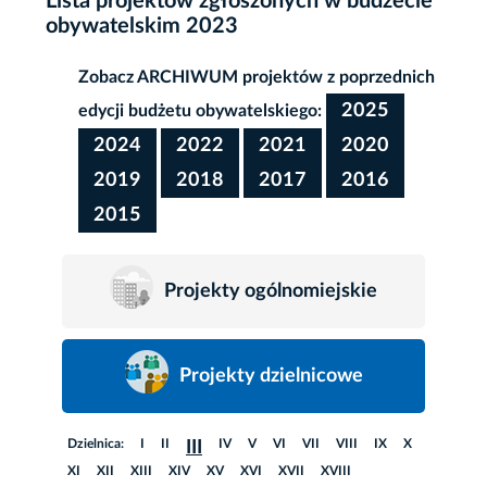
Lista projektów zgłoszonych w budżecie
obywatelskim 2023
Zobacz ARCHIWUM projektów z poprzednich
2025
edycji budżetu obywatelskiego:
2024
2022
2021
2020
2019
2018
2017
2016
2015
Projekty ogólnomiejskie
Projekty dzielnicowe
Dzielnica:
I
II
IV
V
VI
VII
VIII
IX
X
III
XI
XII
XIII
XIV
XV
XVI
XVII
XVIII