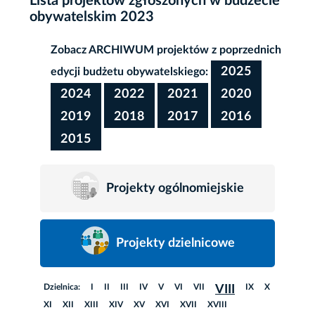
Lista projektów zgłoszonych w budżecie
obywatelskim 2023
Zobacz ARCHIWUM projektów z poprzednich
2025
edycji budżetu obywatelskiego:
2024
2022
2021
2020
2019
2018
2017
2016
2015
Projekty ogólnomiejskie
Projekty dzielnicowe
Dzielnica:
I
II
III
IV
V
VI
VII
IX
X
VIII
XI
XII
XIII
XIV
XV
XVI
XVII
XVIII